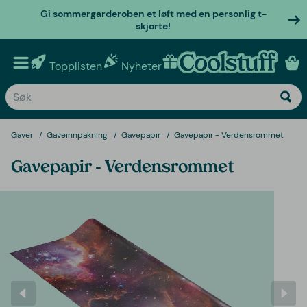
Gi sommergarderoben et løft med en personlig t-
skjorte!
Topplisten
Nyheter
Personlige gaver
Gaver
Gaveinnpakning
Gavepapir
Gavepapir - Verdensrommet
Gavepapir - Verdensrommet