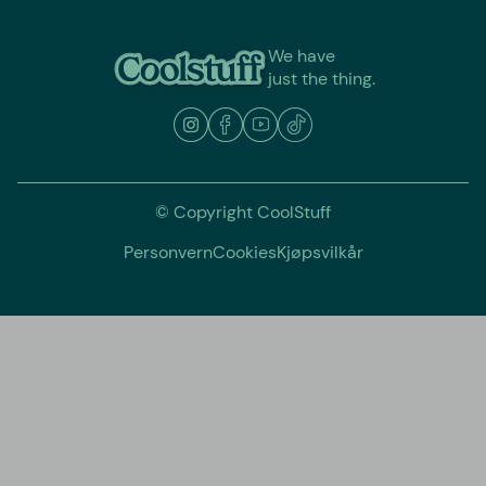
We have
just the thing.
© Copyright CoolStuff
Personvern
Cookies
Kjøpsvilkår