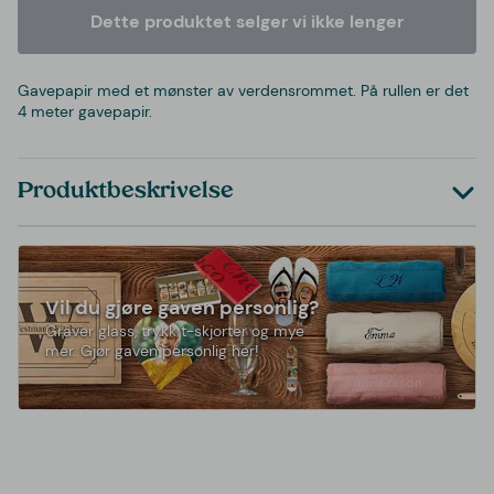
Dette produktet selger vi ikke lenger
Gavepapir med et mønster av verdensrommet. På rullen er det
4 meter gavepapir.
Produktbeskrivelse
Vil du gjøre gaven personlig?
Graver glass, trykk t-skjorter og mye
mer. Gjør gaven personlig her!