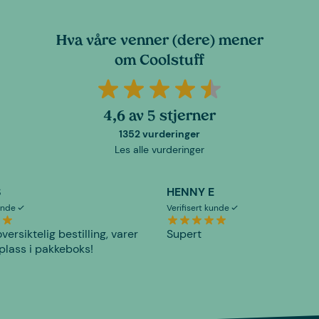
Hva våre venner (dere) mener
om Coolstuff
4,6 av 5 stjerner
1352 vurderinger
Les alle vurderinger
S
HENNY E
kunde
Verifisert kunde
versiktelig bestilling, varer
Supert
plass i pakkeboks!