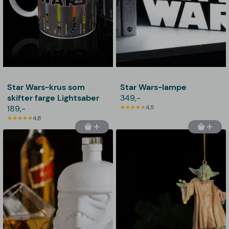
Star Wars-krus som
Star Wars-lampe
skifter farge Lightsaber
349,-
189,-
4,5
4,8