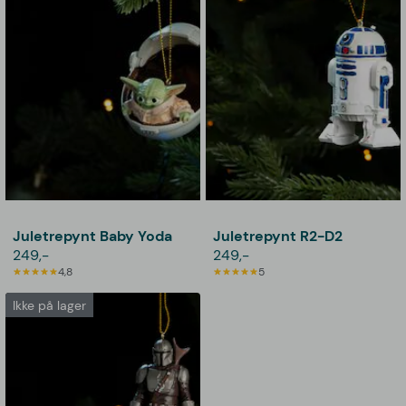
Juletrepynt Baby Yoda
Juletrepynt R2-D2
249,-
249,-
4,8
5
Ikke på lager