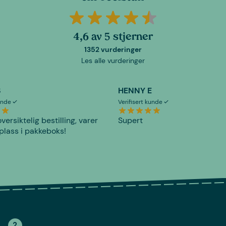
4,6 av 5 stjerner
1352 vurderinger
Les alle vurderinger
S
HENNY E
kunde
Verifisert kunde
versiktelig bestilling, varer
Supert
plass i pakkeboks!