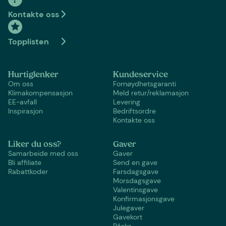
Kontakte oss
Topplisten
Hurtiglenker
Kundeservice
Om oss
Fornøydhetsgaranti
Klimakompensasjon
Meld retur/reklamasjon
EE-avfall
Levering
Inspirasjon
Bedriftsordre
Kontakte oss
Liker du oss?
Gaver
Samarbeide med oss
Gaver
Bli affiliate
Send en gave
Rabattkoder
Farsdagsgave
Morsdagsgave
Valentinsgave
Konfirmasjonsgave
Julegaver
Gavekort
Påske