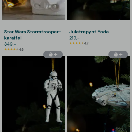
Star Wars Stormtrooper-
Juletrepynt Yoda
karaffel
219,-
349,-
4,7
4,6