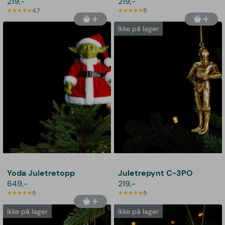
219,-
219,-
4,7
5
Ikke på lager
Yoda Juletretopp
Juletrepynt C-3PO
649,-
219,-
5
5
Ikke på lager
Ikke på lager