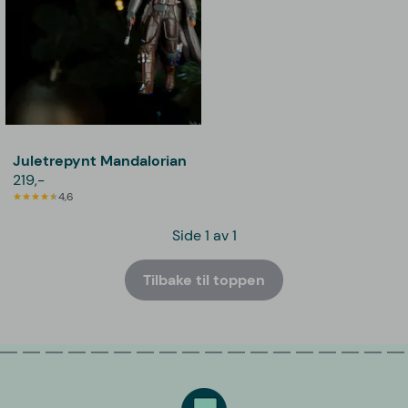
Juletrepynt Mandalorian
219,-
4,6
Side 1 av 1
Tilbake til toppen