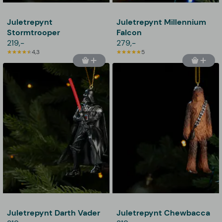
Juletrepynt
Juletrepynt Millennium
Stormtrooper
Falcon
219,-
279,-
4,3
5
Juletrepynt Darth Vader
Juletrepynt Chewbacca