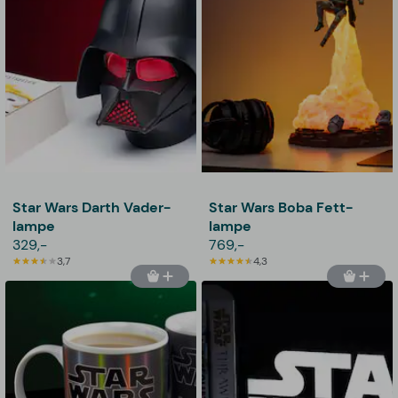
Star Wars Darth Vader-
Star Wars Boba Fett-
lampe
lampe
329,-
769,-
3,7
4,3