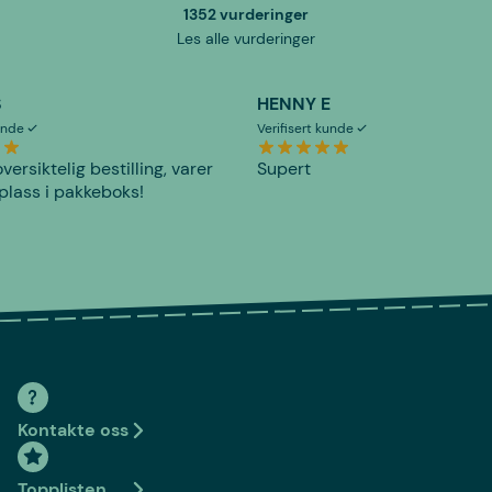
1352 vurderinger
Les alle vurderinger
S
HENNY E
kunde
Verifisert kunde
versiktelig bestilling, varer
Supert
plass i pakkeboks!
Kontakte oss
Topplisten