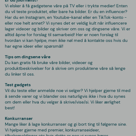
Vi elsker å få gadgetene våre på TV eller i trykte medier! Enten
du vil teste produktet, eller bare ha bilder. Er du en influencer?
Har du en Instagram, en Youtube-kanal eller en TikTok-konto -
eller noe helt annet? Vi synes det er veldig kult når influencere
lager videoer og bilder og skriver om oss og dingsene våre. Vi er
alltid åpne for forslag til samarbeid! Her er noen forslag til
hvordan vi kan hjelpe, men ikke nøl med å kontakte oss hvis du
har egne ideer eller spørsmål!
Tips om dingsene våre
Du kan gratis få bruke våre bilder, videoer og
produktbeskrivelser for å skrive om produktene våre så lenge
du linker til oss.
Test gadgets
Vil du teste eller anmelde noe vi selger? Vi hjelper gjerne til med
å sende varer og vi blander oss naturligvis ikke i hva du synes
om dem eller hva du velger å skrive/vise/si. Vi liker ærlighet
best!
Konkurranser
Mange liker å lage konkurranser og gi bort ting til følgerne sine.
Vi hjelper gjerne med premier, konkurranseideer,
tilbakemeldinger etc hvis dette er noe vi synes høres