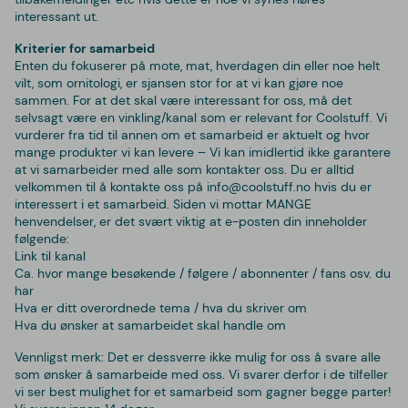
interessant ut.
Kriterier for samarbeid
Enten du fokuserer på mote, mat, hverdagen din eller noe helt
vilt, som ornitologi, er sjansen stor for at vi kan gjøre noe
sammen. For at det skal være interessant for oss, må det
selvsagt være en vinkling/kanal som er relevant for Coolstuff. Vi
vurderer fra tid til annen om et samarbeid er aktuelt og hvor
mange produkter vi kan levere – Vi kan imidlertid ikke garantere
at vi samarbeider med alle som kontakter oss. Du er alltid
velkommen til å kontakte oss på info@coolstuff.no hvis du er
interessert i et samarbeid. Siden vi mottar MANGE
henvendelser, er det svært viktig at e-posten din inneholder
følgende:
Link til kanal
Ca. hvor mange besøkende / følgere / abonnenter / fans osv. du
har
Hva er ditt overordnede tema / hva du skriver om
Hva du ønsker at samarbeidet skal handle om
Vennligst merk: Det er dessverre ikke mulig for oss å svare alle
som ønsker å samarbeide med oss. Vi svarer derfor i de tilfeller
vi ser best mulighet for et samarbeid som gagner begge parter!