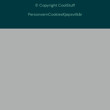
© Copyright CoolStuff
Personvern
Cookies
Kjøpsvilkår