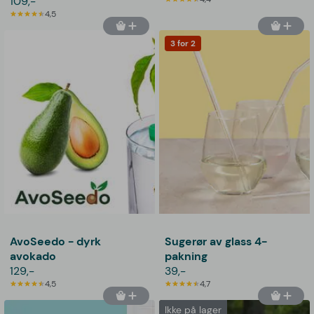
109,-
4,5
3 for 2
AvoSeedo - dyrk
Sugerør av glass 4-
avokado
pakning
129,-
39,-
4,5
4,7
Ikke på lager