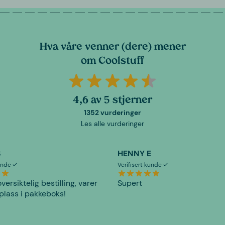
Hva våre venner (dere) mener
om Coolstuff
4,6 av 5 stjerner
1352 vurderinger
Les alle vurderinger
S
HENNY E
kunde
Verifisert kunde
versiktelig bestilling, varer
Supert
plass i pakkeboks!