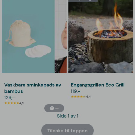
Vaskbare sminkepads av
Engangsgrillen Eco Grill
bambus
119,-
129,-
4,4
4,9
Side 1 av 1
Tilbake til toppen