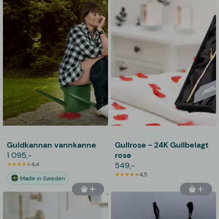
Guldkannan vannkanne
Gullrose - 24K Gullbelagt
1 095,-
rose
4,4
549,-
4,5
Made in Sweden