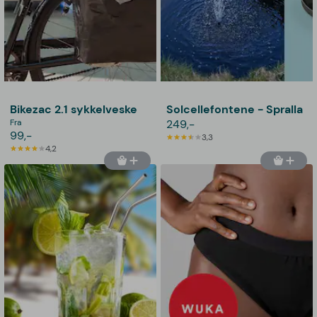
Bikezac 2.1 sykkelveske
Solcellefontene - Spralla
Fra
249,-
99,-
3,3
4,2