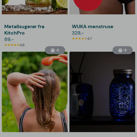
Metallsugerør fra
WUKA menstruse
KitchPro
329,-
89,-
4,7
4,8