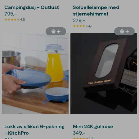
Campingdusj - Outlust
Solcellelampe med
795,-
stjernehimmel
4,6
279,-
4,1
Lokk av silikon 6-pakning
Mini 24K gullrose
- KitchPro
349,-
4,4