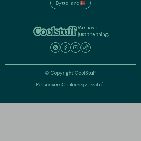
Bytte land
We have
just the thing.
© Copyright CoolStuff
Personvern
Cookies
Kjøpsvilkår