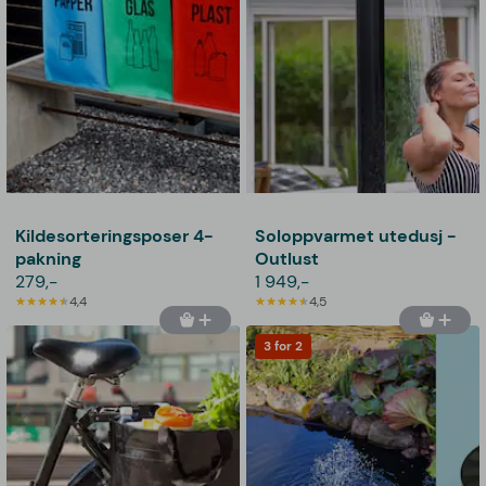
Kildesorteringsposer 4-
Soloppvarmet utedusj -
pakning
Outlust
279,-
1 949,-
4,4
4,5
3 for 2