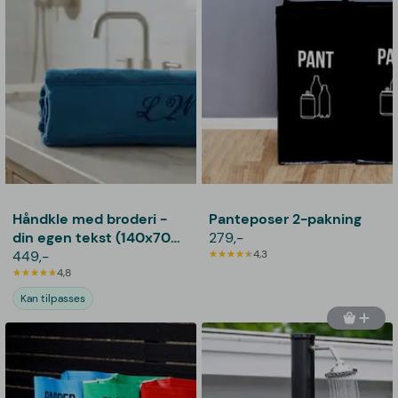
Håndkle med broderi -
Panteposer 2-pakning
din egen tekst (140x70
279,-
cm)
449,-
4,3
4,8
Kan tilpasses