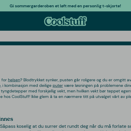
Gi sommergarderoben et løft med en personlig t-skjorte!
a for
helsen
? Blodtrykket synker, pusten går roligere og du er omgitt av e
, i kombinasjon med deilige
puter
være løsningen på problemene dine.
r tyngdetepper med forskjellig vekt, men hvilken vekt bør teppet egent
e hos CoolStuff! Ikke glem å ta en nærmere titt på utvalget vårt av p
innes
 Såpass koselig at du surrer det rundt deg når du må forlate