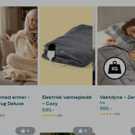
 med ermer -
Elektrisk varmepledd
Vektdyne - Ze
Rug Deluxe
- Cozy
Fra
995,-
695,-
4,6
4,4
4,6