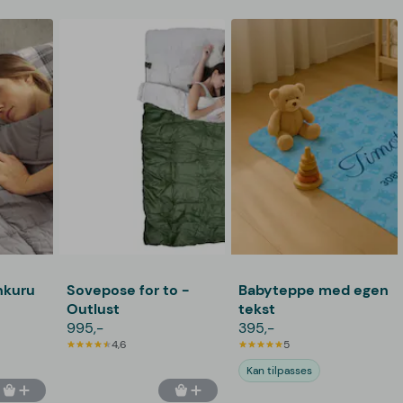
nkuru
Sovepose for to -
Babyteppe med egen
Outlust
tekst
995,-
395,-
4,6
5
Kan tilpasses