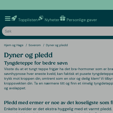
Topplisten
Nyheter
Personlige gaver
Hjem og Hage
Soverom
Dyner og pledd
Dyner og pledd
Tyngdeteppe for bedre søvn
Visste du at et tungt teppe frigjør ha det bra-hormoner som er br
søvnhypnose hver eneste kveld, kan faktisk et pusete tyngdeteppe
trykk mot kroppen din, omtrent som en stor og deilig klem! Vi tilby
kroppsvekten din. Ta en nærmere titt og finn et rimelig tyngdetepp
og avslappet.
Pledd med ermer er noe av det koseligste som f
Enkelte kvelder er det ekstra hyggelig med et varmt pledd.