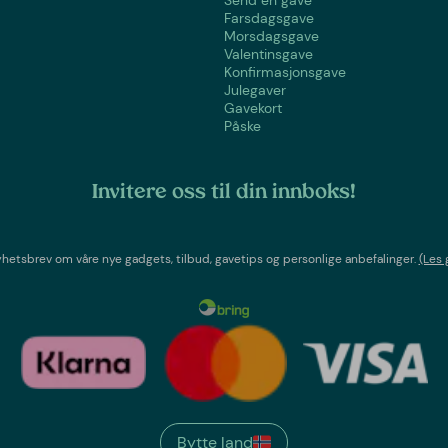
Send en gave
Farsdagsgave
Morsdagsgave
Valentinsgave
Konfirmasjonsgave
Julegaver
Gavekort
Påske
Invitere oss til din innboks!
etsbrev om våre nye gadgets, tilbud, gavetips og personlige anbefalinger.
(Les 
Bytte land