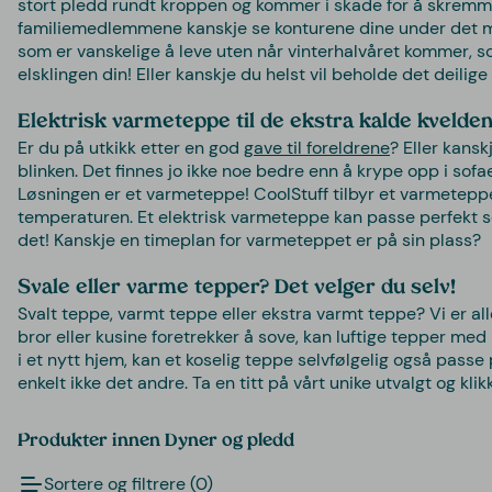
stort pledd rundt kroppen og kommer i skade for å skremm
familiemedlemmene kanskje se konturene dine under det myk
som er vanskelige å leve uten når vinterhalvåret kommer, s
elsklingen din! Eller kanskje du helst vil beholde det deilige
Elektrisk varmeteppe til de ekstra kalde kvelde
Er du på utkikk etter en god
gave til foreldrene
? Eller kans
blinken. Det finnes jo ikke noe bedre enn å krype opp i so
Løsningen er et varmeteppe! CoolStuff tilbyr et varmeteppe 
temperaturen. Et elektrisk varmeteppe kan passe perfekt
det! Kanskje en timeplan for varmeteppet er på sin plass?
Svale eller varme tepper? Det velger du selv!
Svalt teppe, varmt teppe eller ekstra varmt teppe? Vi er alle
bror eller kusine foretrekker å sove, kan luftige tepper med
i et nytt hjem, kan et koselig teppe selvfølgelig også pass
enkelt ikke det andre. Ta en titt på vårt unike utvalgt og kl
Produkter innen Dyner og pledd
Sortere og filtrere (0)