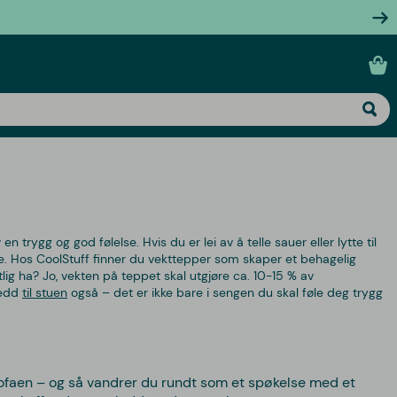
n trygg og god følelse. Hvis du er lei av å telle sauer eller lytte til
 Hos CoolStuff finner du vekttepper som skaper et behagelig
lig ha? Jo, vekten på teppet skal utgjøre ca. 10-15 % av
ledd
til stuen
også – det er ikke bare i sengen du skal føle deg trygg
 sofaen – og så vandrer du rundt som et spøkelse med et