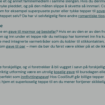
e et og annet familiemedlem i samme slengen. Hvis du derimo
e pleddet, og på den måten slippe å skvette så innmari. Coo
om for eksempel superpusete puter eller tykke tepper til
sov
 teppet selv? Da har vi selvfølgelig flere andre
romantiske tips
ne
kje en
gave til mormor og bestefar
? Hvis en av den er av den f
faen og inn under et teppe når du nettopp har kommet inn fra
med integrerte varmetråder som du kobler til stikkontakten, og 
 som
gave til par
– men da bør du først være sikker på at de ikk
 forskjellige, og vi foretrekker å bli vugget i søvn på forskje
 riktig utforming være en utrolig
koselig gave
til bursdagen elle
e perfekt som
innflyttingsgave
! Hos CoolStuff går billige teppe
ikk hjem et superkoselig teppe til en du mener fortjener skikkel