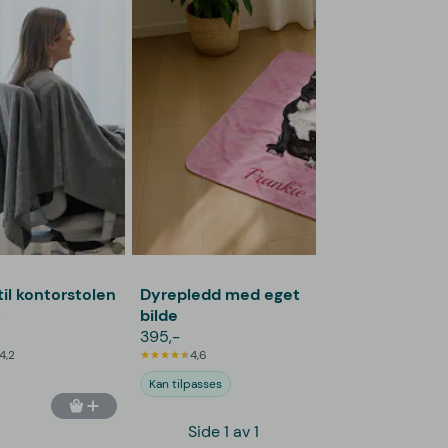
til kontorstolen
Dyrepledd med eget
y
bilde
395,-
4,2
4,6
Kan tilpasses
Side 1 av 1