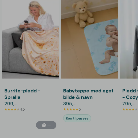
Burrito-pledd -
Babyteppe med eget
Pledd 
Spralla
bilde & navn
- Coz
299,-
395,-
795,-
4,5
5
Kan tilpasses