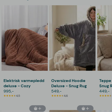
Elektrisk varmepledd
Oversized Hoodie
Teppe
deluxe - Cozy
Deluxe - Snug Rug
Snug 
995,-
549,-
449,-
4,5
4,6