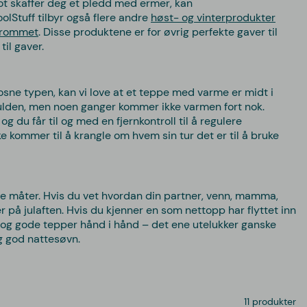
t skaffer deg et pledd med ermer, kan
lStuff tilbyr også flere andre
høst- og vinterprodukter
erommet
. Disse produktene er for øvrig perfekte gaver til
til gaver.
rosne typen, kan vi love at et teppe med varme er midt i
 kulden, men noen ganger kommer ikke varmen fort nok.
du får til og med en fjernkontroll til å regulere
e kommer til å krangle om hvem sin tur det er til å bruke
llige måter. Hvis du vet hvordan din partner, venn, mamma,
r på julaften. Hvis du kjenner en som nettopp har flyttet inn
r og gode tepper hånd i hånd – det ene utelukker ganske
ig god nattesøvn.
11 produkter