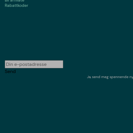
Bli affiliate
Rabattkoder
Send
Ja, send meg spennende nyh