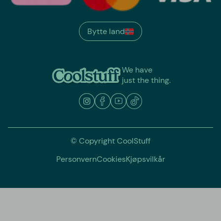
Bytte land
We have
just the thing.
© Copyright CoolStuff
Personvern
Cookies
Kjøpsvilkår