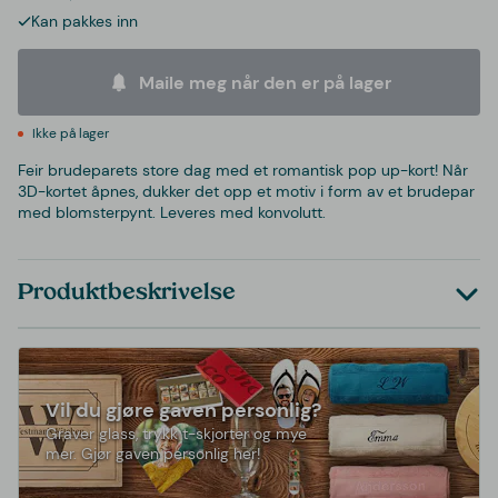
Kan pakkes inn
Maile meg når den er på lager
Ikke på lager
Feir brudeparets store dag med et romantisk pop up-kort! Når
3D-kortet åpnes, dukker det opp et motiv i form av et brudepar
med blomsterpynt. Leveres med konvolutt.
Produktbeskrivelse
Vil du gjøre gaven personlig?
Graver glass, trykk t-skjorter og mye
mer. Gjør gaven personlig her!