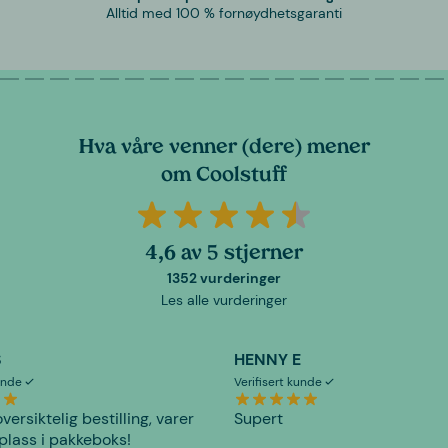
Alltid med 100 % fornøydhetsgaranti
Hva våre venner (dere) mener
om Coolstuff
4,6 av 5 stjerner
1352 vurderinger
Les alle vurderinger
S
HENNY E
kunde
Verifisert kunde
versiktelig bestilling, varer
Supert
plass i pakkeboks!