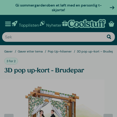
Gi sommergarderoben et løft med en personlig t-
skjorte!
Topplisten
Nyheter
Personlige gaver
Gaver
Gaver etter tema
Pop Up-hilsener
3D pop up-kort – Brudepar
3 for 2
3D pop up-kort – Brudepar