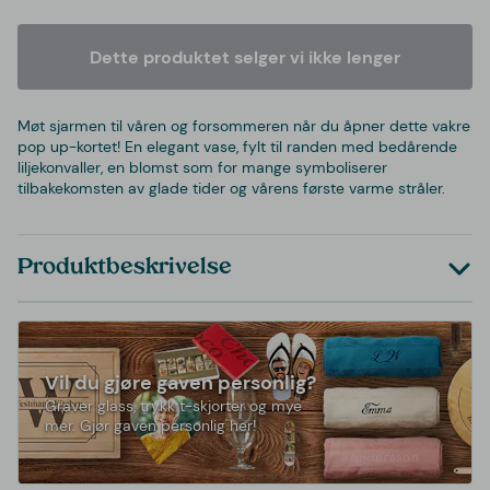
Dette produktet selger vi ikke lenger
Møt sjarmen til våren og forsommeren når du åpner dette vakre
pop up-kortet! En elegant vase, fylt til randen med bedårende
liljekonvaller, en blomst som for mange symboliserer
tilbakekomsten av glade tider og vårens første varme stråler.
Produktbeskrivelse
Vil du gjøre gaven personlig?
Graver glass, trykk t-skjorter og mye
mer. Gjør gaven personlig her!