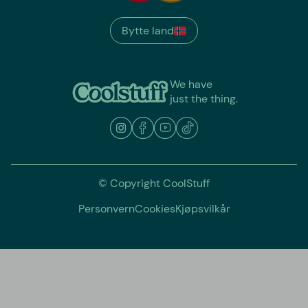
Bytte land
We have
just the thing.
© Copyright CoolStuff
Personvern
Cookies
Kjøpsvilkår