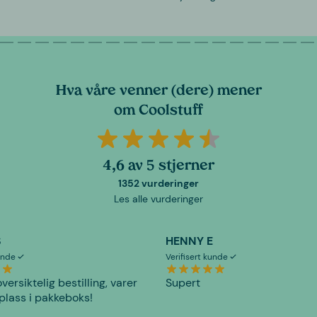
Hva våre venner (dere) mener
om Coolstuff
4,6 av 5 stjerner
1352 vurderinger
Les alle vurderinger
S
HENNY E
kunde
Verifisert kunde
versiktelig bestilling, varer
Supert
plass i pakkeboks!