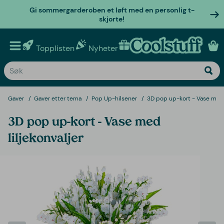
Gi sommergarderoben et løft med en personlig t-
skjorte!
Topplisten
Nyheter
Personlige gaver
Gaver
Gaver etter tema
Pop Up-hilsener
3D pop up-kort - Vase med l
3D pop up-kort - Vase med
liljekonvaljer