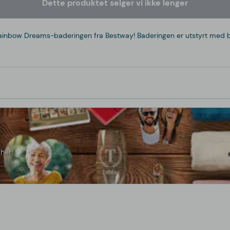
Dette produktet selger vi ikke lenger
nbow Dreams-baderingen fra Bestway! Baderingen er utstyrt med både
her!