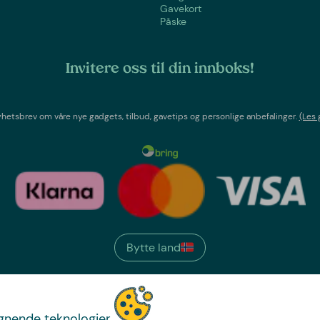
Gavekort
Påske
Invitere oss til din innboks!
etsbrev om våre nye gadgets, tilbud, gavetips og personlige anbefalinger.
(Les 
Bytte land
We have
ignende teknologier
just the thing.