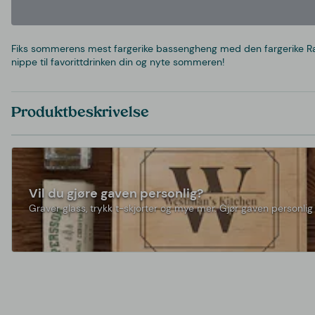
Fiks sommerens mest fargerike bassengheng med den fargerike Rai
nippe til favorittdrinken din og nyte sommeren!
Produktbeskrivelse
Vil du gjøre gaven personlig?
Graver glass, trykk t-skjorter og mye mer. Gjør gaven personlig 