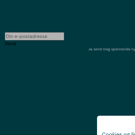
Send
Ja, send meg spennende nyh
Cookies og l