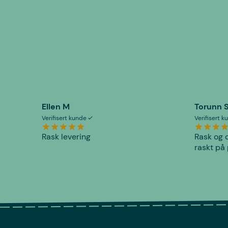
Ellen M
Torunn 
Verifisert kunde
Verifisert 
Rask levering
Rask og o
raskt på 