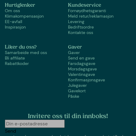
Hurtiglenker
Kundeservice
Om oss
Fornøydhetsgaranti
Klimakompensasjon
Meld retur/reklamasjon
EE-avfall
Levering
Inspirasjon
Bedriftsordre
Kontakte oss
Liker du oss?
Gaver
Samarbeide med oss
Gaver
Bli affiliate
Send en gave
Rabattkoder
Farsdagsgave
Morsdagsgave
Valentinsgave
Konfirmasjonsgave
Julegaver
Gavekort
Påske
Invitere oss til din innboks!
Send