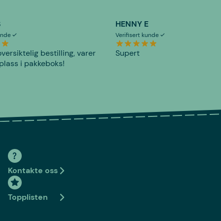
S
HENNY E
kunde
Verifisert kunde
versiktelig bestilling, varer
Supert
plass i pakkeboks!
Kontakte oss
Topplisten