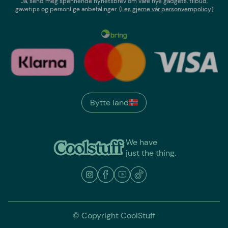
Ja, send meg spennende nyhetsbrev om våre nye gadgets, tilbud,
gavetips og personlige anbefalinger.
(Les gjerne vår personvernpolicy)
Bytte land
We have
just the thing.
© Copyright CoolStuff