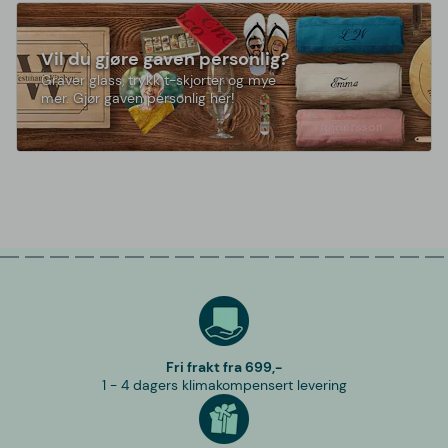
Vil du gjøre gaven personlig?
Graver glass, trykk t-skjorter og mye
mer. Gjør gaven personlig her!
Fri frakt fra 699,-
1 - 4 dagers klimakompensert levering