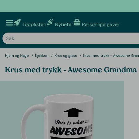
Topplisten
Nyheter
Personlige gaver
Hjem og Hage
Kjøkken
Krus og glass
Krus med trykk - Awesome Gra
Krus med trykk - Awesome Grandma