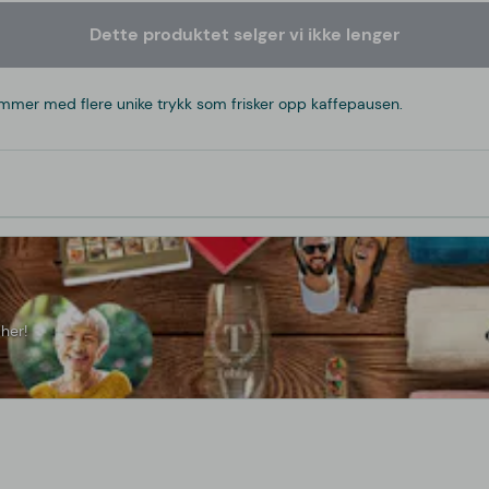
Dette produktet selger vi ikke lenger
ommer med flere unike trykk som frisker opp kaffepausen.
her!