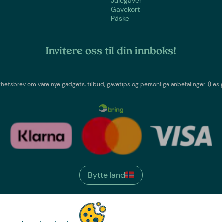
Julegaver
Gavekort
Påske
Invitere oss til din innboks!
etsbrev om våre nye gadgets, tilbud, gavetips og personlige anbefalinger.
(Les 
Bytte land
We have