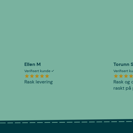
Ellen M
Torunn 
Verifisert kunde
Verifisert 
Rask levering
Rask og o
raskt på 