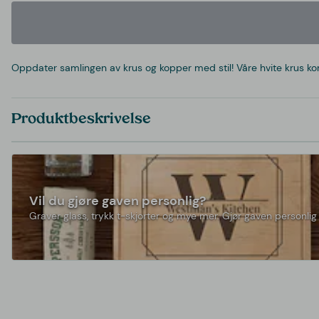
Oppdater samlingen av krus og kopper med stil! Våre hvite krus k
Produktbeskrivelse
Vil du gjøre gaven personlig?
Graver glass, trykk t-skjorter og mye mer. Gjør gaven personlig 