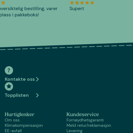
versiktelig bestilling, varer
Supert
plass i pakkeboks!
Kontakte oss
Topplisten
Hurtiglenker
Kundeservice
Om oss
Fornøydhetsgaranti
Klimakompensasjon
Meld retur/reklamasjon
EE-avfall
Levering