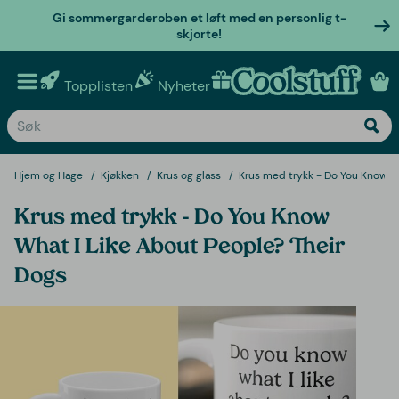
Gi sommergarderoben et løft med en personlig t-
skjorte!
Topplisten
Nyheter
Personlige gaver
Hjem og Hage
Kjøkken
Krus og glass
Krus med trykk - Do You Know W
Krus med trykk - Do You Know
What I Like About People? Their
Dogs