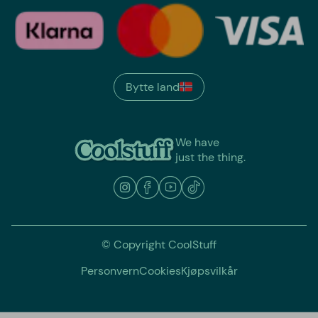
Bytte land
We have
just the thing.
© Copyright CoolStuff
Personvern
Cookies
Kjøpsvilkår