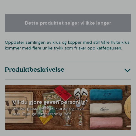
Dette produktet selger vi ikke lenger
Oppdater samlingen av krus og kopper med stil! Våre hvite krus
kommer med flere unike trykk som frisker opp kaffepausen.
Produktbeskrivelse
Vil du gjøre gaven personlig?
Graver glass, trykk t-skjorter og mye
mer. Gjør gaven personlig her!