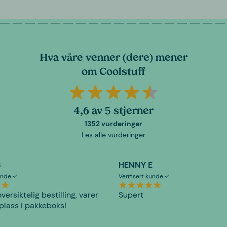
Hva våre venner (dere) mener
om Coolstuff
4,6 av 5 stjerner
1352 vurderinger
Les alle vurderinger
S
HENNY E
kunde
Verifisert kunde
versiktelig bestilling, varer
Supert
plass i pakkeboks!