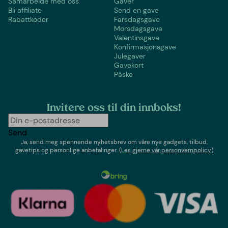
Samarbeide med oss
Gaver
Bli affiliate
Send en gave
Rabattkoder
Farsdagsgave
Morsdagsgave
Valentinsgave
Konfirmasjonsgave
Julegaver
Gavekort
Påske
Invitere oss til din innboks!
Send
Ja, send meg spennende nyhetsbrev om våre nye gadgets, tilbud,
gavetips og personlige anbefalinger.
(Les gjerne vår personvernpolicy)