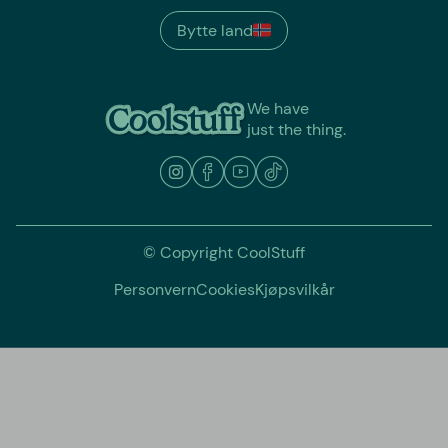
Bytte land
We have
just the thing.
© Copyright CoolStuff
Personvern
Cookies
Kjøpsvilkår