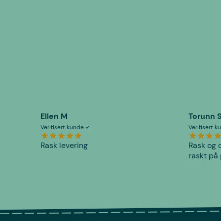
Ellen M
Torunn 
Verifisert kunde
Verifisert 
Rask levering
Rask og o
raskt på 