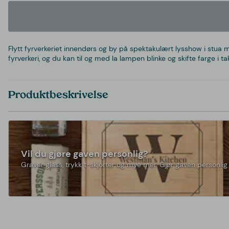
Flytt fyrverkeriet innendørs og by på spektakulært lysshow i stua 
fyrverkeri, og du kan til og med la lampen blinke og skifte farge i
Produktbeskrivelse
Vil du gjøre gaven personlig?
Graver glass, trykk t-skjorter og mye mer. Gjør gaven personlig 