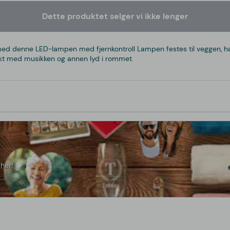
Dette produktet selger vi ikke lenger
med denne LED-lampen med fjernkontroll Lampen festes til veggen, har 
 takt med musikken og annen lyd i rommet.
her!