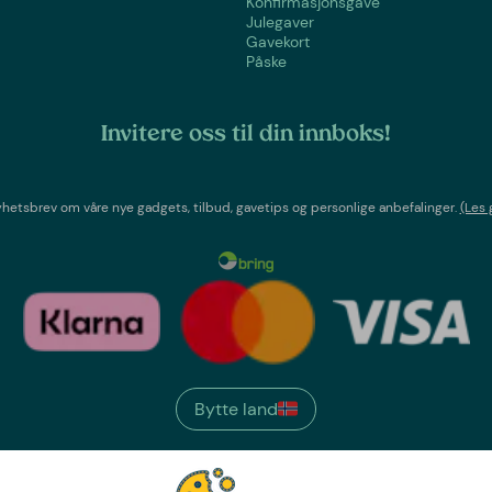
Konfirmasjonsgave
Julegaver
Gavekort
Påske
Invitere oss til din innboks!
etsbrev om våre nye gadgets, tilbud, gavetips og personlige anbefalinger.
(Les 
Bytte land