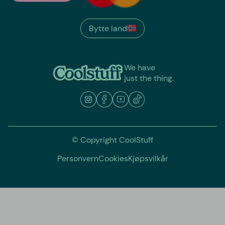
Bytte land
We have
just the thing.
© Copyright CoolStuff
Personvern
Cookies
Kjøpsvilkår