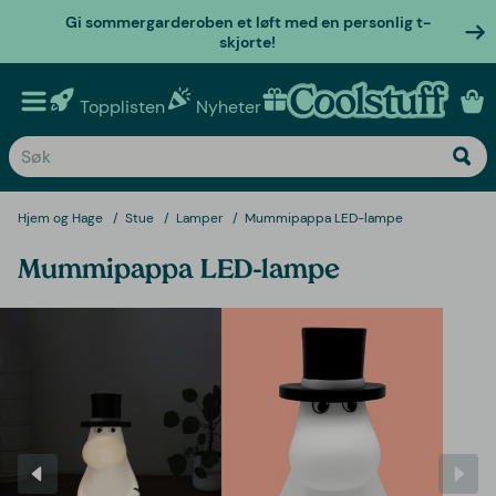
Gi sommergarderoben et løft med en personlig t-
skjorte!
Topplisten
Nyheter
Personlige gaver
Hjem og Hage
Stue
Lamper
Mummipappa LED-lampe
Mummipappa LED-lampe