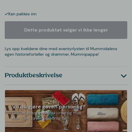
Kan pakkes inn
Dette produktet selger vi ikke lenger
Lys opp kveldene dine med eventyrlysten til Mummidalens
egen historieforteller og drømmer, Mummipappa!
Produktbeskrivelse
Vil du gjøre gaven personlig?
Graver glass, trykk t-skjorter og mye
mer. Gjør gaven personlig her!