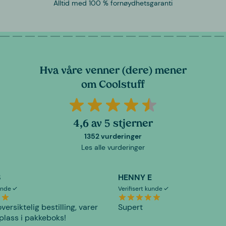
Alltid med 100 % fornøydhetsgaranti
Hva våre venner (dere) mener
om Coolstuff
4,6 av 5 stjerner
1352 vurderinger
Les alle vurderinger
S
HENNY E
kunde
Verifisert kunde
versiktelig bestilling, varer
Supert
plass i pakkeboks!