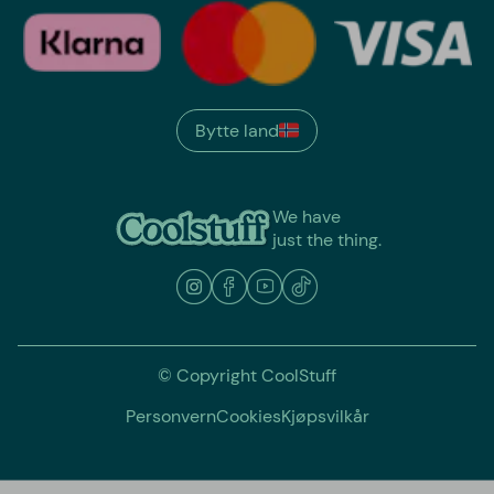
Bytte land
We have
just the thing.
© Copyright CoolStuff
Personvern
Cookies
Kjøpsvilkår