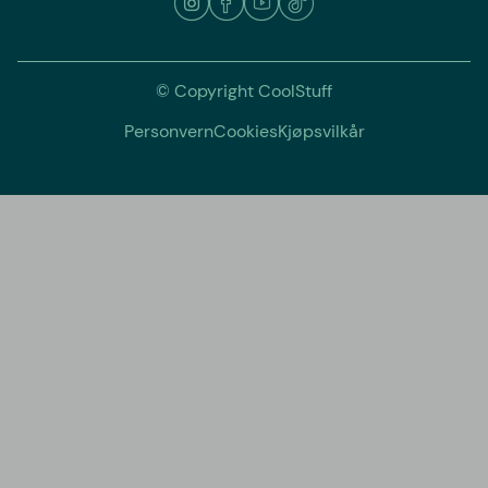
© Copyright CoolStuff
Personvern
Cookies
Kjøpsvilkår