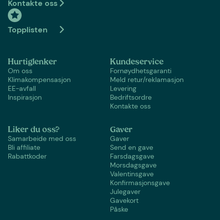
Kontakte oss
Topplisten
Hurtiglenker
Kundeservice
Om oss
Fornøydhetsgaranti
Klimakompensasjon
Meld retur/reklamasjon
EE-avfall
Levering
Inspirasjon
Bedriftsordre
Kontakte oss
Liker du oss?
Gaver
Samarbeide med oss
Gaver
Bli affiliate
Send en gave
Rabattkoder
Farsdagsgave
Morsdagsgave
Valentinsgave
Konfirmasjonsgave
Julegaver
Gavekort
Påske