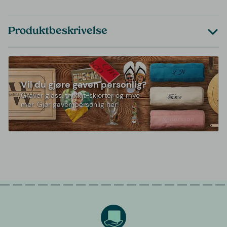
Produktbeskrivelse
Vil du gjøre gaven personlig?
Graver glass, trykk t-skjorter og mye
mer. Gjør gaven personlig her!