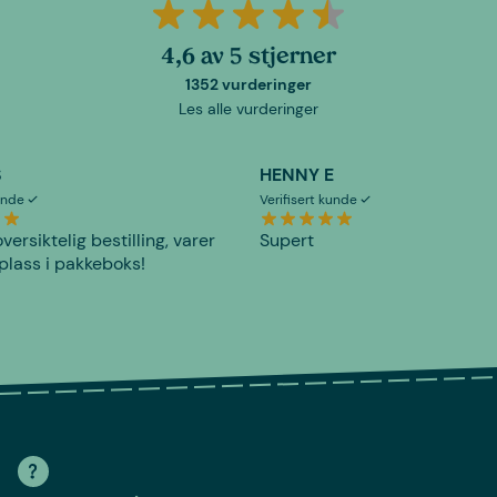
4,6 av 5 stjerner
1352 vurderinger
Les alle vurderinger
S
HENNY E
kunde
Verifisert kunde
versiktelig bestilling, varer
Supert
plass i pakkeboks!