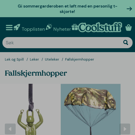
Gi sommergarderoben et løft med en personlig t-
skjorte!
Topplisten
Nyheter
Personlige gaver
Lek og Spill
Leker
Uteleker
Fallskjermhopper
Fallskjermhopper