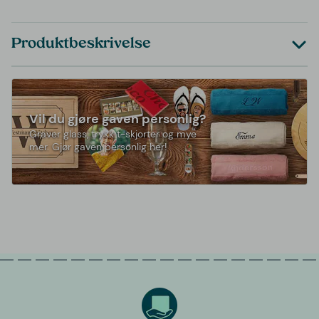
Produktbeskrivelse
Vil du gjøre gaven personlig?
Graver glass, trykk t-skjorter og mye
mer. Gjør gaven personlig her!