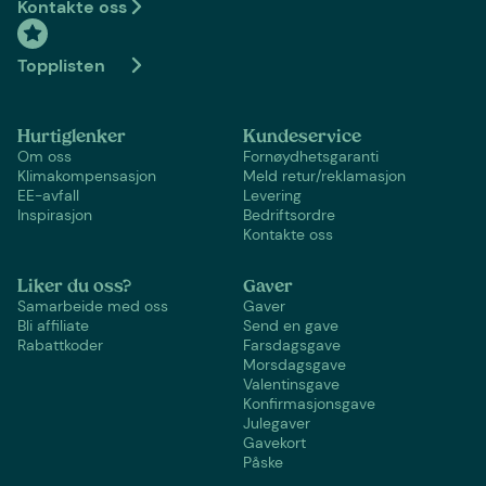
Kontakte oss
Topplisten
Hurtiglenker
Kundeservice
Om oss
Fornøydhetsgaranti
Klimakompensasjon
Meld retur/reklamasjon
EE-avfall
Levering
Inspirasjon
Bedriftsordre
Kontakte oss
Liker du oss?
Gaver
Samarbeide med oss
Gaver
Bli affiliate
Send en gave
Rabattkoder
Farsdagsgave
Morsdagsgave
Valentinsgave
Konfirmasjonsgave
Julegaver
Gavekort
Påske