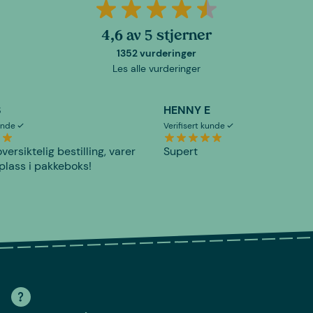
4,6 av 5 stjerner
1352 vurderinger
Les alle vurderinger
S
HENNY E
kunde
Verifisert kunde
versiktelig bestilling, varer
Supert
plass i pakkeboks!