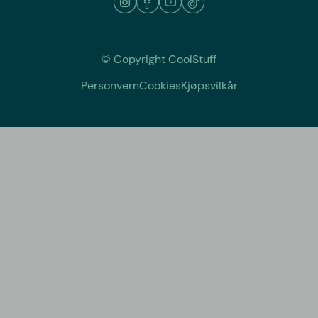
© Copyright CoolStuff
Personvern
Cookies
Kjøpsvilkår