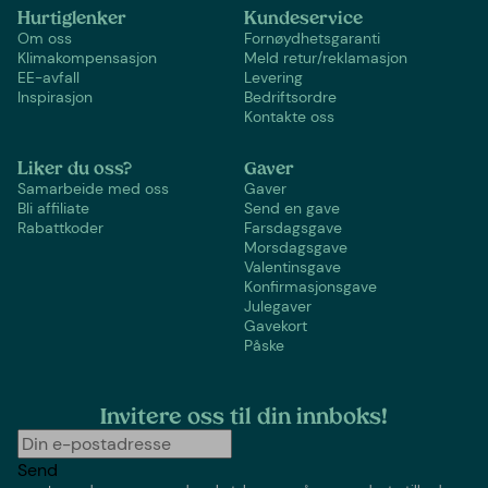
Hurtiglenker
Kundeservice
Om oss
Fornøydhetsgaranti
Klimakompensasjon
Meld retur/reklamasjon
EE-avfall
Levering
Inspirasjon
Bedriftsordre
Kontakte oss
Liker du oss?
Gaver
Samarbeide med oss
Gaver
Bli affiliate
Send en gave
Rabattkoder
Farsdagsgave
Morsdagsgave
Valentinsgave
Konfirmasjonsgave
Julegaver
Gavekort
Påske
Invitere oss til din innboks!
Send