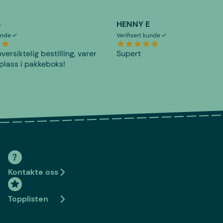
S
HENNY E
kunde
Verifisert kunde
versiktelig bestilling, varer
Supert
plass i pakkeboks!
Kontakte oss
Topplisten