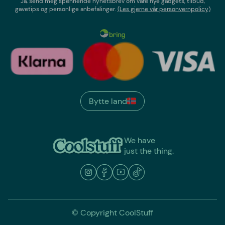
Ja, send meg spennende nyhetsbrev om våre nye gadgets, tilbud,
gavetips og personlige anbefalinger.
(Les gjerne vår personvernpolicy)
Bytte land
We have
just the thing.
© Copyright CoolStuff