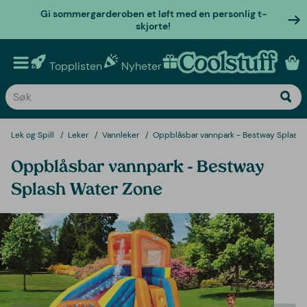
Gi sommergarderoben et løft med en personlig t-
skjorte!
Topplisten
Nyheter
Personlige gaver
Lek og Spill
Leker
Vannleker
Oppblåsbar vannpark - Bestway Splash 
Oppblåsbar vannpark - Bestway
Splash Water Zone