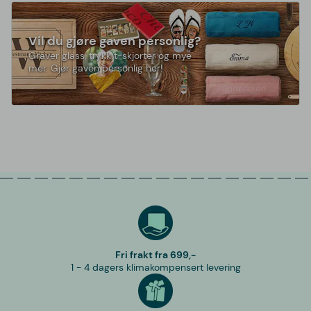
Vil du gjøre gaven personlig?
Graver glass, trykk t-skjorter og mye
mer. Gjør gaven personlig her!
Fri frakt fra 699,-
1 - 4 dagers klimakompensert levering