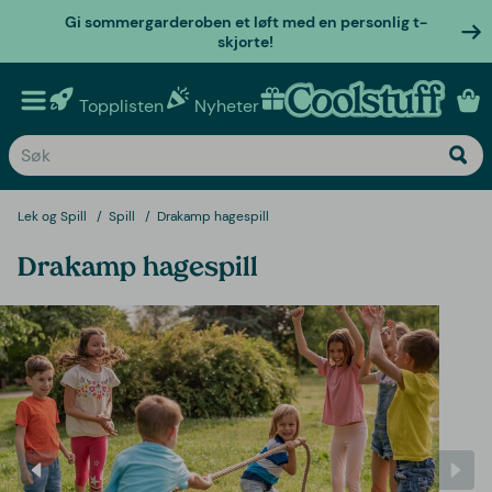
Gi sommergarderoben et løft med en personlig t-
skjorte!
Topplisten
Nyheter
Personlige gaver
Lek og Spill
Spill
Drakamp hagespill
Drakamp hagespill