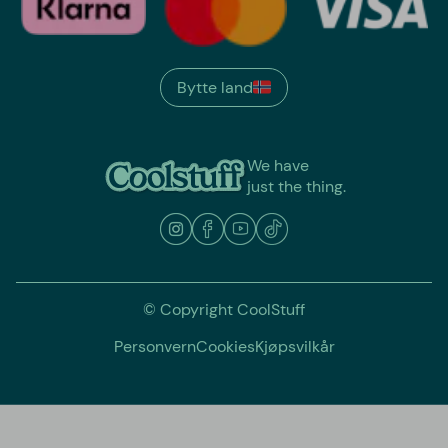
Bytte land
We have
just the thing.
© Copyright CoolStuff
Personvern
Cookies
Kjøpsvilkår