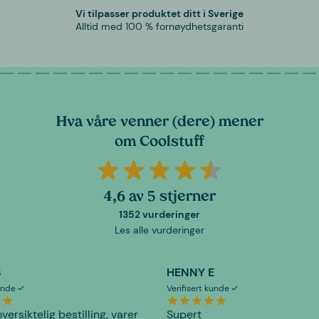
Vi tilpasser produktet ditt i Sverige
Alltid med 100 % fornøydhetsgaranti
Hva våre venner (dere) mener
om Coolstuff
4,6 av 5 stjerner
1352 vurderinger
Les alle vurderinger
S
HENNY E
kunde
Verifisert kunde
versiktelig bestilling, varer
Supert