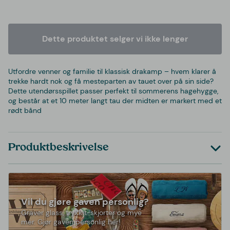
Dette produktet selger vi ikke lenger
Utfordre venner og familie til klassisk drakamp – hvem klarer å
trekke hardt nok og få mesteparten av tauet over på sin side?
Dette utendørsspillet passer perfekt til sommerens hagehygge,
og består at et 10 meter langt tau der midten er markert med et
rødt bånd
Produktbeskrivelse
Vil du gjøre gaven personlig?
Graver glass, trykk t-skjorter og mye
mer. Gjør gaven personlig her!