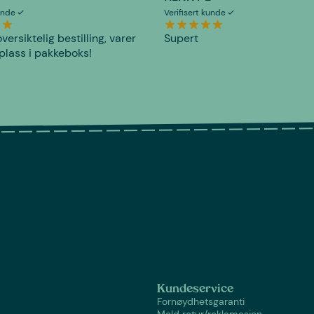
kunde
Verifisert kunde
versiktelig bestilling, varer
Supert
plass i pakkeboks!
Kundeservice
Fornøydhetsgaranti