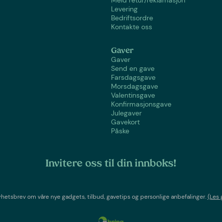
Meld retur/reklamasjon
Levering
Bedriftsordre
Kontakte oss
Gaver
Gaver
Send en gave
Farsdagsgave
Morsdagsgave
Valentinsgave
Konfirmasjonsgave
Julegaver
Gavekort
Påske
Invitere oss til din innboks!
etsbrev om våre nye gadgets, tilbud, gavetips og personlige anbefalinger.
(Les 