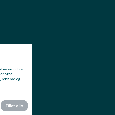
tilpasse innhold
ler også
, reklame og
Tillat alle