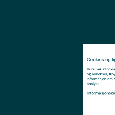
Cookies og l
Vi bruker informa
og annonser, tilb
informasjon om d
analyse.
Informasjonskap