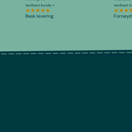
Verifisert kunde
Verifisert
Rask levering
Fornøyd