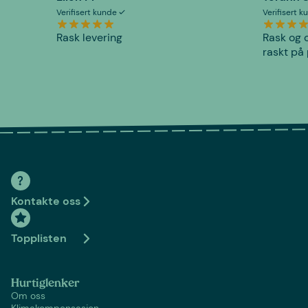
Verifisert kunde
Verifisert 
Rask levering
Rask og o
raskt på 
Kontakte oss
Topplisten
Hurtiglenker
Om oss