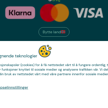
Bytte land
We have
ignende teknologier
just the thing.
sjonskapsler (cookies) for å få nettstedet vårt til å fungere ordentlig, 
y funksjoner knyttet til sosiale medier og analysere trafikken vår. Vi de
in bruk av nettstedet vårt med våre partnere innenfor sosiale medier
© Copyright CoolStuff
selinnstillinger
Personvern
Cookies
Kjøpsvilkår