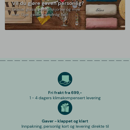
Vil du gjøre gaven personlig?
Graver glass, trykk t-skjorter og mye
mer. Gjør gaven personlig her!
Fri frakt fra 699,-
1 - 4 dagers klimakompensert levering
Gaver - klappet og klart
Innpakning, personlig kort og levering direkte til