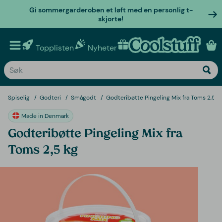
Gi sommergarderoben et løft med en personlig t-
skjorte!
Topplisten
Nyheter
Personlige gaver
Spiselig
Godteri
Smågodt
Godteribøtte Pingeling Mix fra Toms 2,5 k
Made in Denmark
Godteribøtte Pingeling Mix fra
Toms 2,5 kg