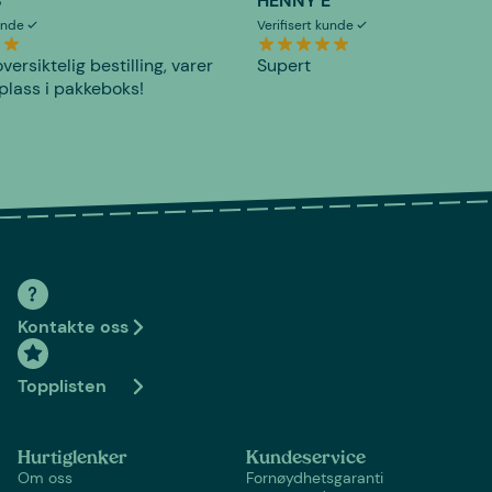
S
HENNY E
kunde
Verifisert kunde
versiktelig bestilling, varer
Supert
plass i pakkeboks!
Kontakte oss
Topplisten
Hurtiglenker
Kundeservice
Om oss
Fornøydhetsgaranti