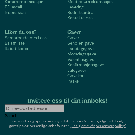
Klimakompensasjon
Meld retur/reklamasjon
EE-avfall
Levering
Inspirasjon
Bedriftsordre
Kontakte oss
Liker du oss?
Gaver
Samarbeide med oss
Gaver
Bli affiliate
Send en gave
Rabattkoder
Farsdagsgave
Morsdagsgave
Valentinsgave
Konfirmasjonsgave
Julegaver
Gavekort
Påske
Invitere oss til din innboks!
Send
Ja, send meg spennende nyhetsbrev om våre nye gadgets, tilbud,
gavetips og personlige anbefalinger.
(Les gjerne vår personvernpolicy)