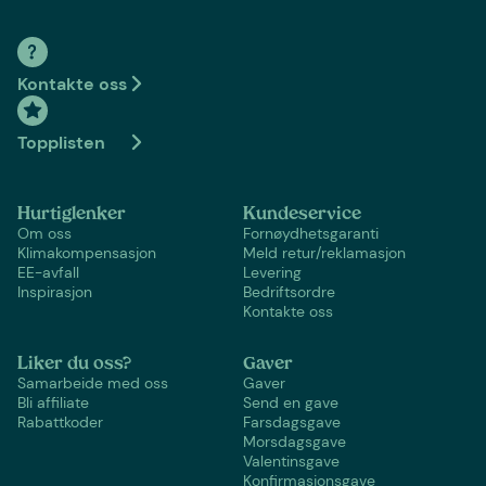
Kontakte oss
Topplisten
Hurtiglenker
Kundeservice
Om oss
Fornøydhetsgaranti
Klimakompensasjon
Meld retur/reklamasjon
EE-avfall
Levering
Inspirasjon
Bedriftsordre
Kontakte oss
Liker du oss?
Gaver
Samarbeide med oss
Gaver
Bli affiliate
Send en gave
Rabattkoder
Farsdagsgave
Morsdagsgave
Valentinsgave
Konfirmasjonsgave