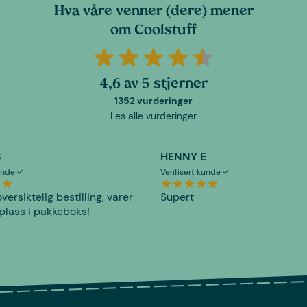
Hva våre venner (dere) mener
om Coolstuff
4,6 av 5 stjerner
1352 vurderinger
Les alle vurderinger
S
HENNY E
kunde
Verifisert kunde
versiktelig bestilling, varer
Supert
plass i pakkeboks!