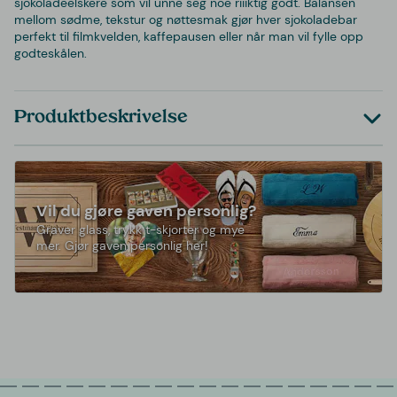
sjokoladeelskere som vil unne seg noe riiiktig godt. Balansen
mellom sødme, tekstur og nøttesmak gjør hver sjokoladebar
perfekt til filmkvelden, kaffepausen eller når man vil fylle opp
godteskålen.
Produktbeskrivelse
Vil du gjøre gaven personlig?
Graver glass, trykk t-skjorter og mye
mer. Gjør gaven personlig her!