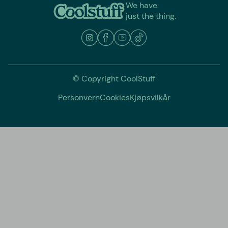
We have
just the thing.
© Copyright CoolStuff
Personvern
Cookies
Kjøpsvilkår