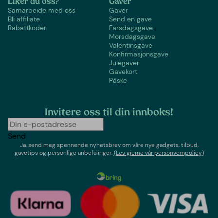
Liker du oss?
Gaver
Samarbeide med oss
Gaver
Bli affiliate
Send en gave
Rabattkoder
Farsdagsgave
Morsdagsgave
Valentinsgave
Konfirmasjonsgave
Julegaver
Gavekort
Påske
Invitere oss til din innboks!
Send
Ja, send meg spennende nyhetsbrev om våre nye gadgets, tilbud,
gavetips og personlige anbefalinger.
(Les gjerne vår personvernpolicy)