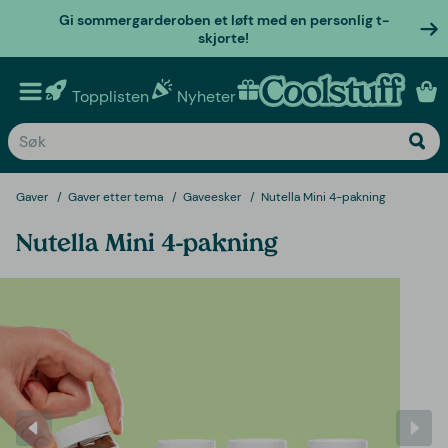
Gi sommergarderoben et løft med en personlig t-
skjorte!
Topplisten
Nyheter
Personlige gaver
Gaver
Gaver etter tema
Gaveesker
Nutella Mini 4-pakning
Nutella Mini 4-pakning