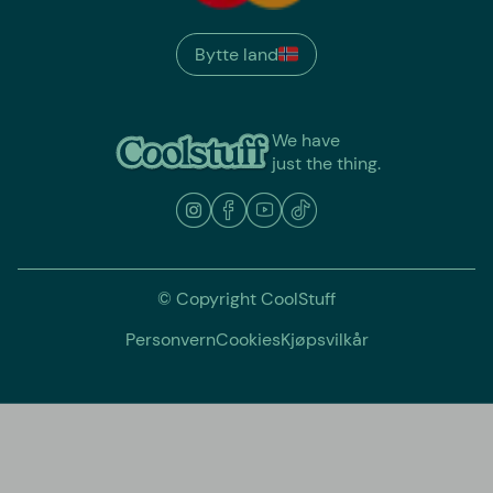
Bytte land
We have
just the thing.
© Copyright CoolStuff
Personvern
Cookies
Kjøpsvilkår