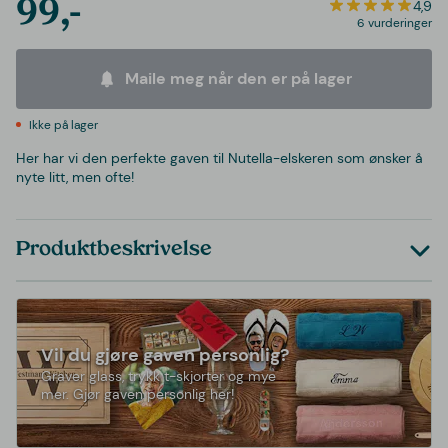
99,-
4,9
6 vurderinger
Maile meg når den er på lager
Ikke på lager
Her har vi den perfekte gaven til Nutella-elskeren som ønsker å
nyte litt, men ofte!
Produktbeskrivelse
Vil du gjøre gaven personlig?
Graver glass, trykk t-skjorter og mye
mer. Gjør gaven personlig her!