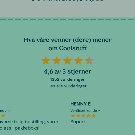
Hva våre venner (dere) mener
om Coolstuff
4,6 av 5 stjerner
1352 vurderinger
Les alle vurderinger
S
HENNY E
kunde
Verifisert kunde
versiktelig bestilling, varer
Supert
plass i pakkeboks!