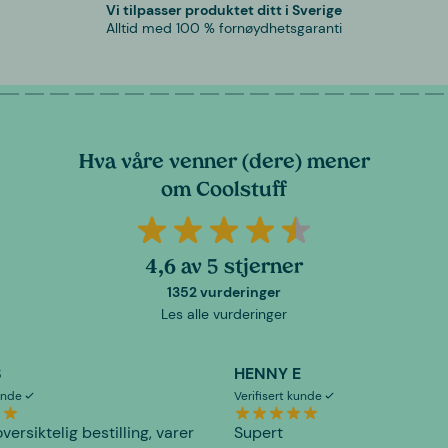
Vi tilpasser produktet ditt i Sverige
Alltid med 100 % fornøydhetsgaranti
Hva våre venner (dere) mener
om Coolstuff
4,6 av 5 stjerner
1352 vurderinger
Les alle vurderinger
S
HENNY E
kunde
Verifisert kunde
versiktelig bestilling, varer
Supert