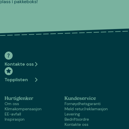
plass i pakkeboks!
Kontakte oss
Topplisten
Hurtiglenker
Kundeservice
Om oss
Fornøydhetsgaranti
Klimakompensasjon
Meld retur/reklamasjon
EE-avfall
Levering
Inspirasjon
Bedriftsordre
Kontakte oss