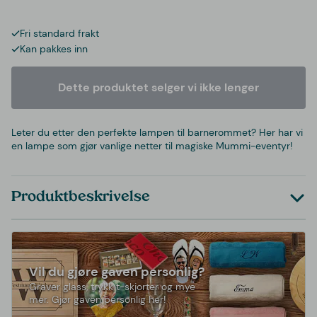
Fri standard frakt
Kan pakkes inn
Dette produktet selger vi ikke lenger
Leter du etter den perfekte lampen til barnerommet? Her har vi
en lampe som gjør vanlige netter til magiske Mummi-eventyr!
Produktbeskrivelse
Vil du gjøre gaven personlig?
Graver glass, trykk t-skjorter og mye
mer. Gjør gaven personlig her!