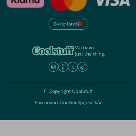
Bytte land
We have
just the thing.
© Copyright CoolStuff
Personvern
Cookies
Kjøpsvilkår