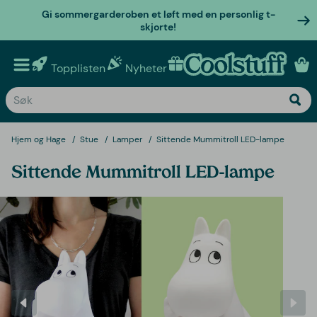
Gi sommergarderoben et løft med en personlig t-
skjorte!
Topplisten
Nyheter
Personlige gaver
Hjem og Hage
Stue
Lamper
Sittende Mummitroll LED-lampe
Sittende Mummitroll LED-lampe