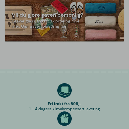
Vil du gjøre gaven personlig?
Graver glass, trykk t-skjorter og mye
mer. Gjør gaven personlig her!
Fri frakt fra 699,-
1 - 4 dagers klimakompensert levering