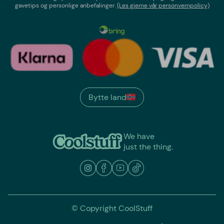
gavetips og personlige anbefalinger.
(Les gjerne vår personvernpolicy)
Bytte land
We have
just the thing.
© Copyright CoolStuff