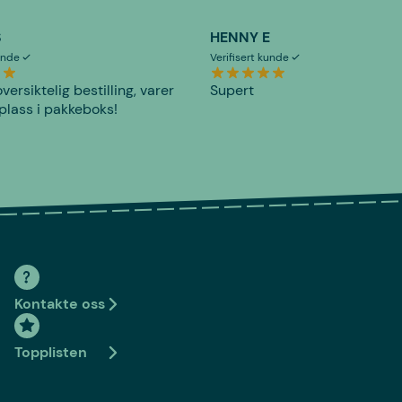
S
HENNY E
kunde
Verifisert kunde
versiktelig bestilling, varer
Supert
plass i pakkeboks!
Kontakte oss
Topplisten