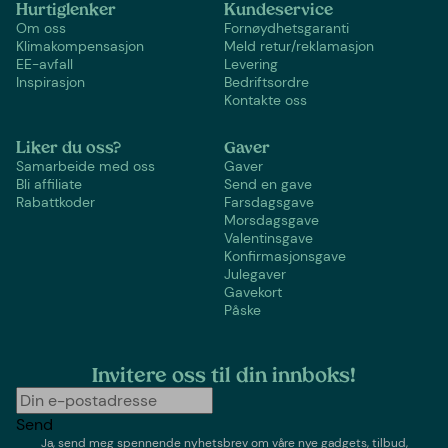
Hurtiglenker
Kundeservice
Om oss
Fornøydhetsgaranti
Klimakompensasjon
Meld retur/reklamasjon
EE-avfall
Levering
Inspirasjon
Bedriftsordre
Kontakte oss
Liker du oss?
Gaver
Samarbeide med oss
Gaver
Bli affiliate
Send en gave
Rabattkoder
Farsdagsgave
Morsdagsgave
Valentinsgave
Konfirmasjonsgave
Julegaver
Gavekort
Påske
Invitere oss til din innboks!
Send
Ja, send meg spennende nyhetsbrev om våre nye gadgets, tilbud,