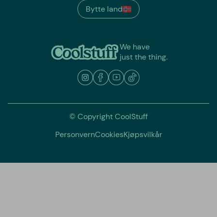
Bytte land
We have
just the thing.
© Copyright CoolStuff
Personvern
Cookies
Kjøpsvilkår