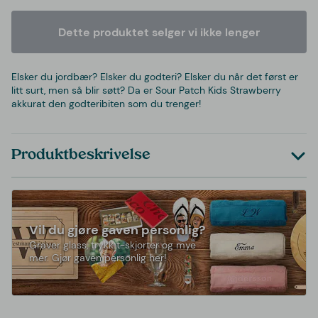
Dette produktet selger vi ikke lenger
Elsker du jordbær? Elsker du godteri? Elsker du når det først er
litt surt, men så blir søtt? Da er Sour Patch Kids Strawberry
akkurat den godteribiten som du trenger!
Produktbeskrivelse
Vil du gjøre gaven personlig?
Graver glass, trykk t-skjorter og mye
mer. Gjør gaven personlig her!