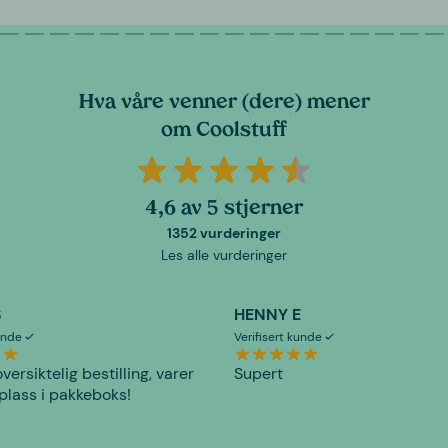
Hva våre venner (dere) mener
om Coolstuff
4,6 av 5 stjerner
1352 vurderinger
Les alle vurderinger
S
HENNY E
kunde
Verifisert kunde
versiktelig bestilling, varer
Supert
plass i pakkeboks!