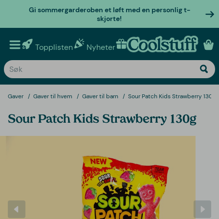
Gi sommergarderoben et løft med en personlig t-
skjorte!
Topplisten
Nyheter
Personlige gaver
Gaver
Gaver til hvem
Gaver til barn
Sour Patch Kids Strawberry 130g
Sour Patch Kids Strawberry 130g