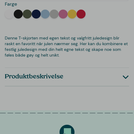
Farge
White
Black
Military Green
Navy
Light Blue
Light Grey
Pink
Yellow
Red
Denne T-skjorten med egen tekst og valgfritt juledesign blir
raskt en favoritt når julen nærmer seg. Her kan du kombinere et
festlig juledesign med din helt egne tekst og skape noe som
føles både gøy og helt unikt.
Produktbeskrivelse