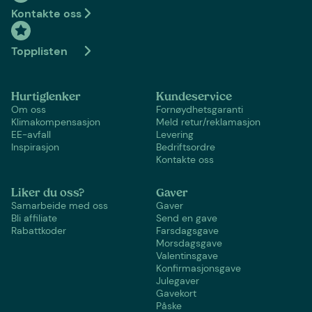
Kontakte oss
Topplisten
Hurtiglenker
Kundeservice
Om oss
Fornøydhetsgaranti
Klimakompensasjon
Meld retur/reklamasjon
EE-avfall
Levering
Inspirasjon
Bedriftsordre
Kontakte oss
Liker du oss?
Gaver
Samarbeide med oss
Gaver
Bli affiliate
Send en gave
Rabattkoder
Farsdagsgave
Morsdagsgave
Valentinsgave
Konfirmasjonsgave
Julegaver
Gavekort
Påske