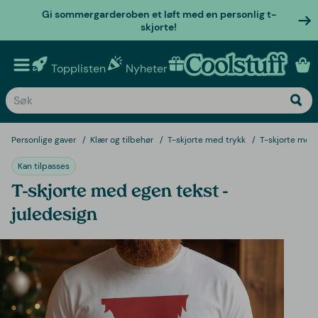
Gi sommergarderoben et løft med en personlig t-
skjorte!
Topplisten
Nyheter
Personlige gaver
Personlige gaver
Klær og tilbehør
T-skjorte med trykk
T-skjorte med 
Kan tilpasses
T-skjorte med egen tekst -
juledesign