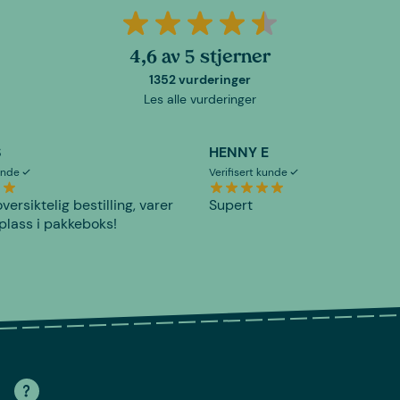
4,6 av 5 stjerner
1352 vurderinger
Les alle vurderinger
S
HENNY E
kunde
Verifisert kunde
versiktelig bestilling, varer
Supert
plass i pakkeboks!