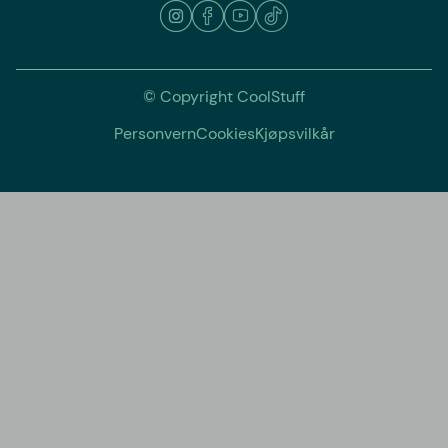
© Copyright CoolStuff
Personvern
Cookies
Kjøpsvilkår