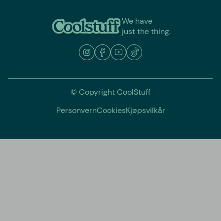
We have
just the thing.
© Copyright CoolStuff
Personvern
Cookies
Kjøpsvilkår