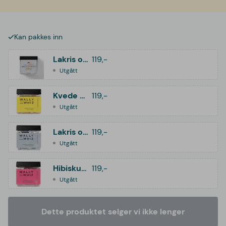
Kan pakkes inn
Lakris og hagtorn
119,-
Utgått
Kvede og eple
119,-
Utgått
Lakris og salmiakk
119,-
Utgått
Hibiskus & bringebær
119,-
Utgått
Dette produktet selger vi ikke lenger