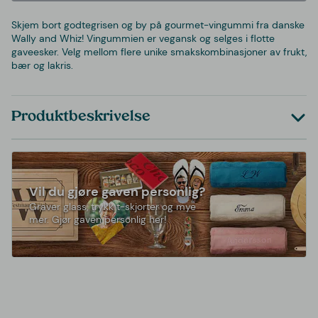
Skjem bort godtegrisen og by på gourmet-vingummi fra danske
Wally and Whiz! Vingummien er vegansk og selges i flotte
gaveesker. Velg mellom flere unike smakskombinasjoner av frukt,
bær og lakris.
Produktbeskrivelse
Vil du gjøre gaven personlig?
Graver glass, trykk t-skjorter og mye
mer. Gjør gaven personlig her!