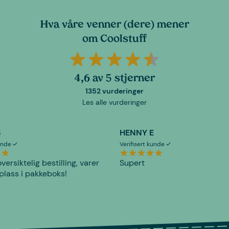
Hva våre venner (dere) mener
om Coolstuff
4,6 av 5 stjerner
1352 vurderinger
Les alle vurderinger
S
HENNY E
kunde
Verifisert kunde
versiktelig bestilling, varer
Supert
plass i pakkeboks!