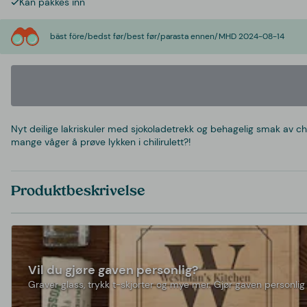
Kan pakkes inn
bäst före/bedst før/best før/parasta ennen/MHD 2024-08-14
Nyt deilige lakriskuler med sjokoladetrekk og behagelig smak av chili
mange våger å prøve lykken i chilirulett?!
Produktbeskrivelse
Vil du gjøre gaven personlig?
Graver glass, trykk t-skjorter og mye mer. Gjør gaven personlig 