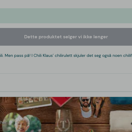
Dette produktet selger vi ikke lenger
. Men pass på! I Chili Klaus’ chilirulett skjuler det seg også noen chi
her!