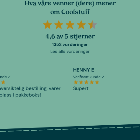
Hva våre venner (dere) mener
om Coolstuff
4,6 av 5 stjerner
1352 vurderinger
Les alle vurderinger
S
HENNY E
kunde
Verifisert kunde
versiktelig bestilling, varer
Supert
plass i pakkeboks!