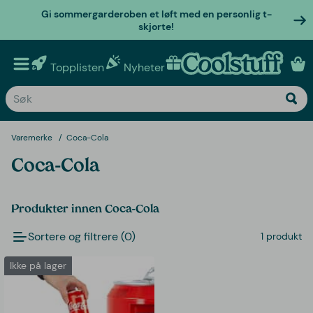
Gi sommergarderoben et løft med en personlig t-
skjorte!
Topplisten
Nyheter
Personlige gaver
Varemerke
Coca-Cola
Coca-Cola
Produkter innen Coca-Cola
Sortere og filtrere (0)
1 produkt
Ikke på lager