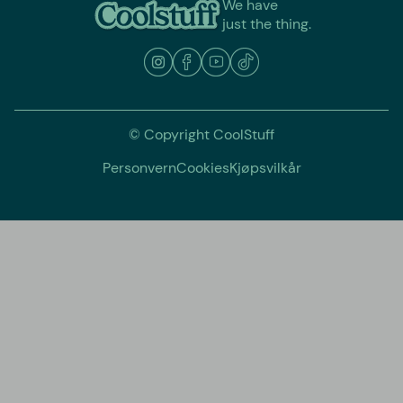
We have
just the thing.
© Copyright CoolStuff
Personvern
Cookies
Kjøpsvilkår