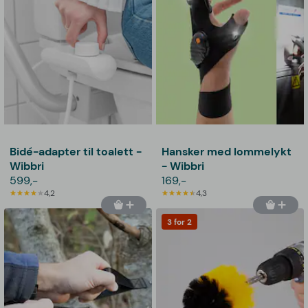
Bidé-adapter til toalett -
Hansker med lommelykt
Wibbri
- Wibbri
599,-
169,-
4,2
4,3
3 for 2