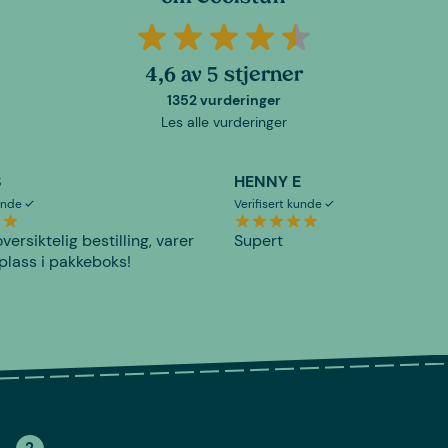
4,6 av 5 stjerner
1352 vurderinger
Les alle vurderinger
S
HENNY E
kunde
Verifisert kunde
versiktelig bestilling, varer
Supert
plass i pakkeboks!