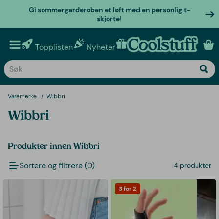
Gi sommergarderoben et løft med en personlig t-
skjorte!
Topplisten
Nyheter
Personlige gaver
Varemerke
Wibbri
Wibbri
Produkter innen Wibbri
Sortere og filtrere (0)
4 produkter
3 for 2