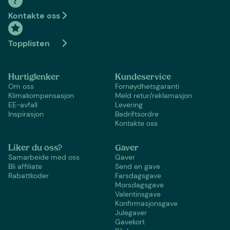
Kontakte oss
Topplisten
Hurtiglenker
Kundeservice
Om oss
Fornøydhetsgaranti
Klimakompensasjon
Meld retur/reklamasjon
EE-avfall
Levering
Inspirasjon
Bedriftsordre
Kontakte oss
Liker du oss?
Gaver
Samarbeide med oss
Gaver
Bli affiliate
Send en gave
Rabattkoder
Farsdagsgave
Morsdagsgave
Valentinsgave
Konfirmasjonsgave
Julegaver
Gavekort