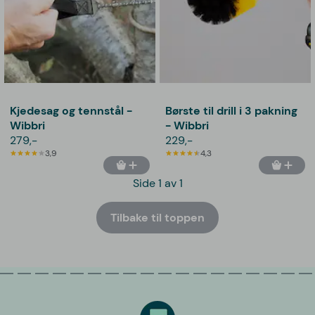
Kjedesag og tennstål -
Børste til drill i 3 pakning
Wibbri
- Wibbri
279,-
229,-
3,9
4,3
Side 1 av 1
Tilbake til toppen