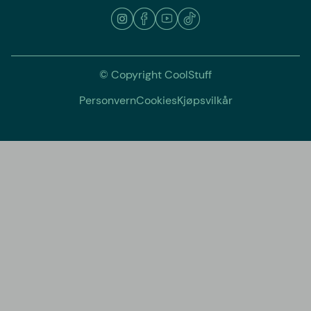
© Copyright CoolStuff
Personvern
Cookies
Kjøpsvilkår