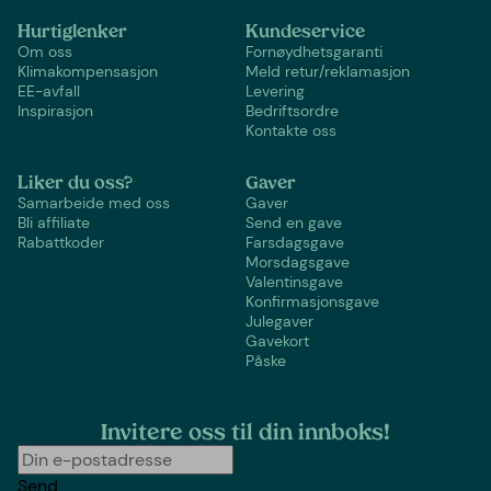
Hurtiglenker
Kundeservice
Om oss
Fornøydhetsgaranti
Klimakompensasjon
Meld retur/reklamasjon
EE-avfall
Levering
Inspirasjon
Bedriftsordre
Kontakte oss
Liker du oss?
Gaver
Samarbeide med oss
Gaver
Bli affiliate
Send en gave
Rabattkoder
Farsdagsgave
Morsdagsgave
Valentinsgave
Konfirmasjonsgave
Julegaver
Gavekort
Påske
Invitere oss til din innboks!
Send