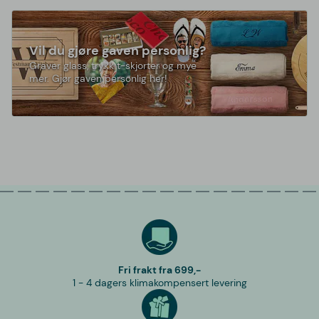
Vil du gjøre gaven personlig?
Graver glass, trykk t-skjorter og mye
mer. Gjør gaven personlig her!
Fri frakt fra 699,-
1 - 4 dagers klimakompensert levering