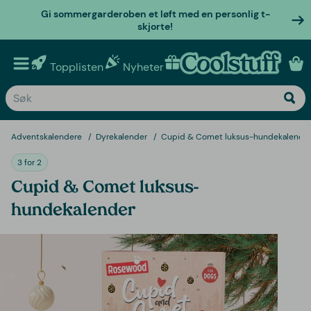
Gi sommergarderoben et løft med en personlig t-
skjorte!
Topplisten
Nyheter
Personlige gaver
Adventskalendere
Dyrekalender
Cupid & Comet luksus-hundekalende
3 for 2
Cupid & Comet luksus-
hundekalender