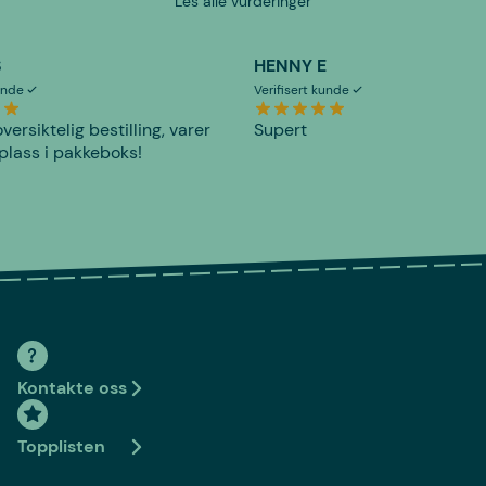
Les alle vurderinger
S
HENNY E
kunde
Verifisert kunde
versiktelig bestilling, varer
Supert
plass i pakkeboks!
Kontakte oss
Topplisten