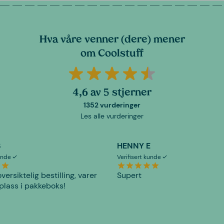
Hva våre venner (dere) mener
om Coolstuff
4,6 av 5 stjerner
1352 vurderinger
Les alle vurderinger
S
HENNY E
kunde
Verifisert kunde
versiktelig bestilling, varer
Supert
plass i pakkeboks!