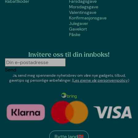
Rabattkoder
Farsdagsgave
Morsdagsgave
Valentinsgave
Konfirmasjonsgave
Julegaver
Gavekort
Påske
Invitere oss til din innboks!
Send
Ja, send meg spennende nyhetsbrev om våre nye gadgets, tilbud,
gavetips og personlige anbefalinger.
(Les gjerne vår personvernpolicy)
Bytte land