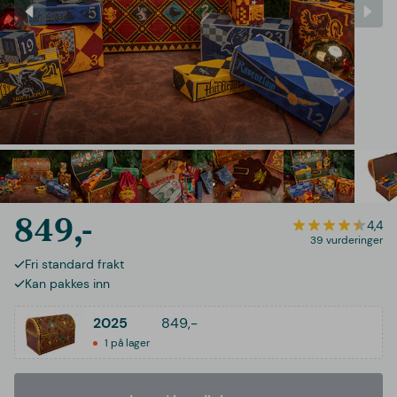
849,-
4,4
39 vurderinger
Fri standard frakt
Kan pakkes inn
2025
849,-
1 på lager