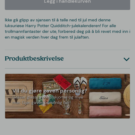
Legg i handlekurven
Ikke gå glipp av sjansen til å telle ned til jul med denne
luksuriøse Harry Potter Quidditch-julekalenderen! For alle
trollmannfantaster der ute, forbered deg på å bli revet med inn i
en magisk verden hver dag frem til julaften.
Produktbeskrivelse
Vil du gjøre gaven personlig?
Graver glass, trykk t-skjorter og mye
mer. Gjør gaven personlig her!