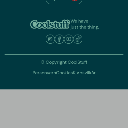
We have
just the thing.
© Copyright CoolStuff
Personvern
Cookies
Kjøpsvilkår