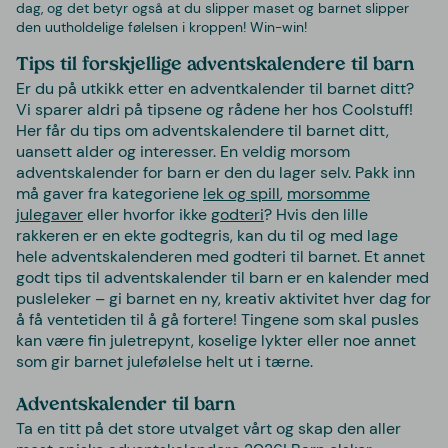
dag, og det betyr også at du slipper maset og barnet slipper
den uutholdelige følelsen i kroppen! Win-win!
Tips til forskjellige adventskalendere til barn
Er du på utkikk etter en adventkalender til barnet ditt?
Vi sparer aldri på tipsene og rådene her hos Coolstuff!
Her får du tips om adventskalendere til barnet ditt,
uansett alder og interesser. En veldig morsom
adventskalender for barn er den du lager selv. Pakk inn
må gaver fra kategoriene
lek og spill
,
morsomme
julegaver
eller hvorfor ikke
godteri
? Hvis den lille
rakkeren er en ekte godtegris, kan du til og med lage
hele adventskalenderen med godteri til barnet. Et annet
godt tips til adventskalender til barn er en kalender med
pusleleker – gi barnet en ny, kreativ aktivitet hver dag for
å få ventetiden til å gå fortere! Tingene som skal pusles
kan være fin juletrepynt, koselige lykter eller noe annet
som gir barnet julefølelse helt ut i tærne.
Adventskalender til barn
Ta en titt på det store utvalget vårt og skap den aller