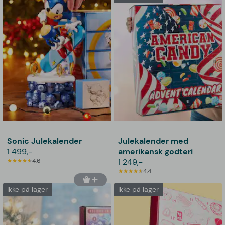
Sonic Julekalender
Julekalender med
1 499,-
amerikansk godteri
4,6
1 249,-
4,4
Ikke på lager
Ikke på lager