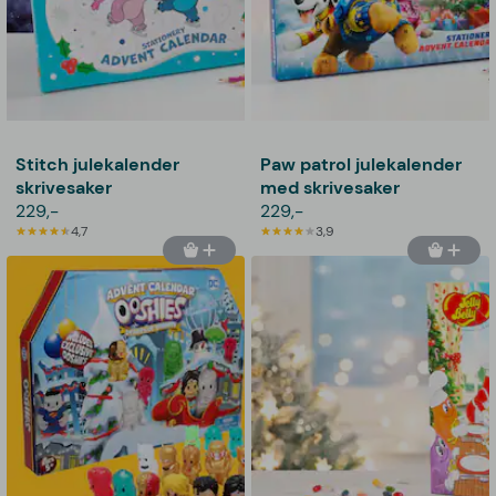
Stitch julekalender
Paw patrol julekalender
skrivesaker
med skrivesaker
229,-
229,-
4,7
3,9