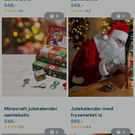
549,-
549,-
4,1
4,2
Minecraft julekalender
Julekalender med
samleboks
frysetørket is
549,-
995,-
3,7
4,4