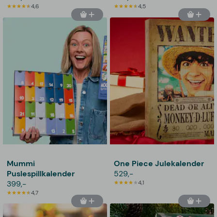
4,6
4,5
Mummi
One Piece Julekalender
Puslespillkalender
529,-
399,-
4,1
4,7