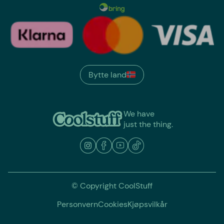
Bytte land
We have
just the thing.
© Copyright CoolStuff
Personvern
Cookies
Kjøpsvilkår