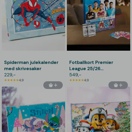
Spiderman julekalender
Fotballkort Premier
med skrivesaker
League 25/26
229,-
julekalender
549,-
4,9
4,9