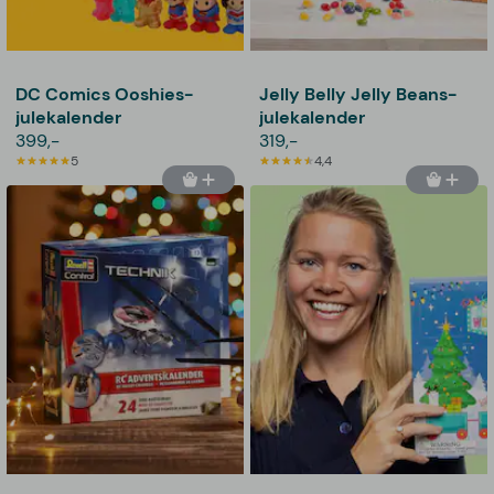
DC Comics Ooshies-
Jelly Belly Jelly Beans-
julekalender
julekalender
399,-
319,-
5
4,4