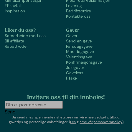
Klimakompensasjon
Meld retur/reklamasjon
EE-avfall
Levering
Inspirasjon
Bedriftsordre
Kontakte oss
Liker du oss?
Gaver
Samarbeide med oss
Gaver
Bli affiliate
Send en gave
Rabattkoder
Farsdagsgave
Morsdagsgave
Valentinsgave
Konfirmasjonsgave
Julegaver
Gavekort
Påske
Invitere oss til din innboks!
Send
Ja, send meg spennende nyhetsbrev om våre nye gadgets, tilbud,
gavetips og personlige anbefalinger.
(Les gjerne vår personvernpolicy)