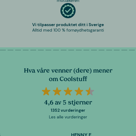
mottakeren
Vi tilpasser produktet ditt i Sverige
Alltid med 100 % fornøydhetsgaranti
Hva våre venner (dere) mener
om Coolstuff
4,6 av 5 stjerner
1352 vurderinger
Les alle vurderinger
S
HENNY E