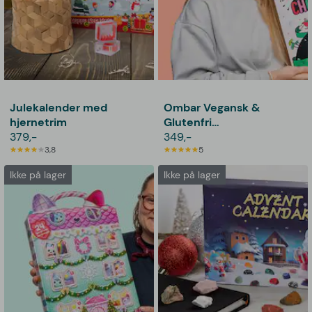
Julekalender med
Ombar Vegansk &
hjernetrim
Glutenfri
379,-
Sjokoladekalender
349,-
3,8
5
Ikke på lager
Ikke på lager