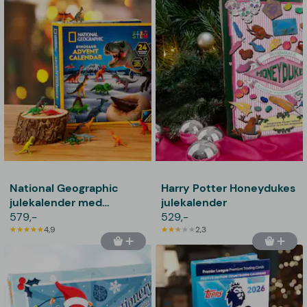
National Geographic
Harry Potter Honeydukes
julekalender med
julekalender
dinosaurier
579,-
529,-
4,9
2,3