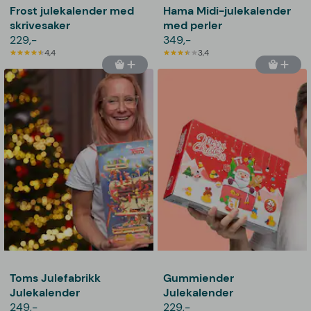
Frost julekalender med
Hama Midi-julekalender
skrivesaker
med perler
229,-
349,-
4,4
3,4
Toms Julefabrikk
Gummiender
Julekalender
Julekalender
249,-
229,-