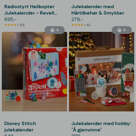
Radiostyrt Helikopter
Julekalender med
Julekalender - Revell
Hårtilbehør & Smykker
Control
695,-
279,-
3,9
4,1
Disney Stitch
Julekalender med hobby:
julekalender
"Å gjenvinne"