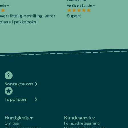
kunde
Verifisert kunde
versiktelig bestilling, varer
Supert
plass i pakkeboks!
Kontakte oss
Topplisten
Hurtiglenker
Kundeservice
Om oss
Fornøydhetsgaranti