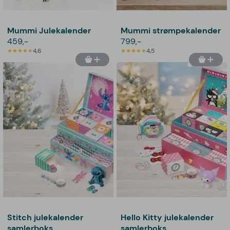
Mummi Julekalender
Mummi strømpekalender
459,-
799,-
4,6
4,5
Stitch julekalender
Hello Kitty julekalender
samlerboks
samlerboks