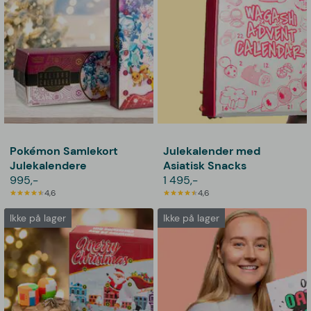
Pokémon Samlekort
Julekalender med
Julekalendere
Asiatisk Snacks
995,-
1 495,-
4,6
4,6
Ikke på lager
Ikke på lager