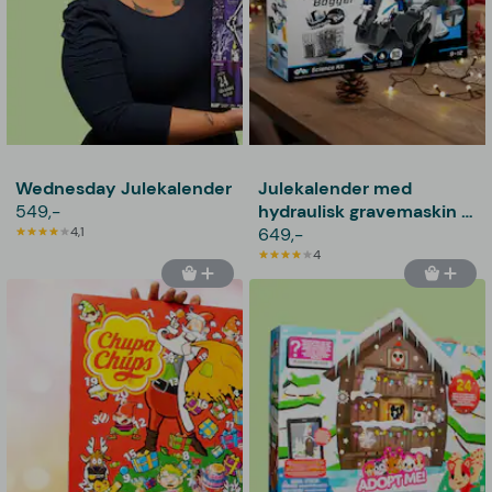
Wednesday Julekalender
Julekalender med
549,-
hydraulisk gravemaskin -
4,1
Revell
649,-
4