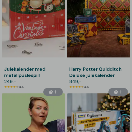
Julekalender med
Harry Potter Quidditch
metallpuslespill
Deluxe julekalender
249,-
849,-
4,4
4,4