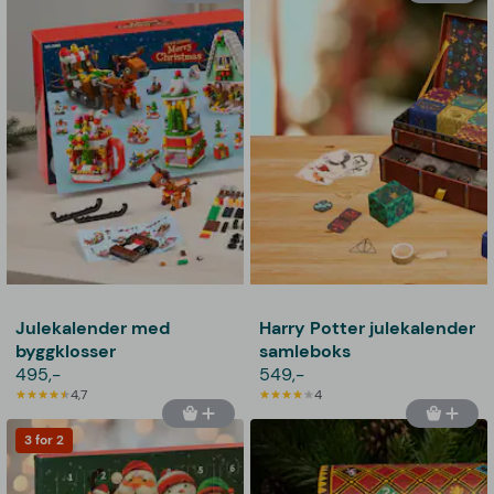
Julekalender med
Harry Potter julekalender
byggklosser
samleboks
495,-
549,-
4,7
4
3 for 2