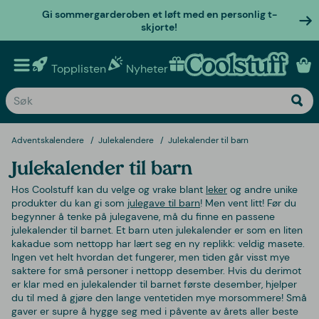
Gi sommergarderoben et løft med en personlig t-
skjorte!
Topplisten
Nyheter
Personlige gaver
Adventskalendere
Julekalendere
Julekalender til barn
Julekalender til barn
Hos Coolstuff kan du velge og vrake blant
leker
og andre unike
produkter du kan gi som
julegave til barn
! Men vent litt! Før du
begynner å tenke på julegavene, må du finne en passene
julekalender til barnet. Et barn uten julekalender er som en liten
kakadue som nettopp har lært seg en ny replikk: veldig masete.
Ingen vet helt hvordan det fungerer, men tiden går visst mye
saktere for små personer i nettopp desember. Hvis du derimot
er klar med en julekalender til barnet første desember, hjelper
du til med å gjøre den lange ventetiden mye morsommere! Små
gaver er supre å hygge seg med i påvente av årets aller beste