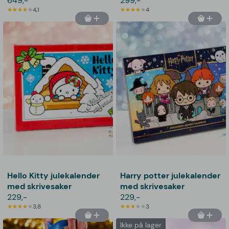
649,-
299,-
4,1
4
Hello Kitty julekalender
Harry potter julekalender
med skrivesaker
med skrivesaker
229,-
229,-
3,8
3
Ikke på lager