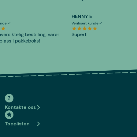
S
HENNY E
kunde
Verifisert kunde
versiktelig bestilling, varer
Supert
plass i pakkeboks!
Kontakte oss
Topplisten