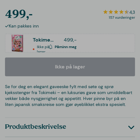
499,-
4,3
157 vurderinger
Kan pakkes inn
Tokimeki Biscuit Sticks
499,-
Ikke på
Påminn meg
lager
Ikke på lager
Se for deg en elegant gaveeske fylt med søte og sprø
kjeksstenger fra Tokimeki – en luksuriøs gave som umiddelbart
vekker både nysgjerrighet og appetitt. Hver pinne byr på en
liten japansk smaksreise som gjør øyeblikket ekstra spesielt.
Produktbeskrivelse