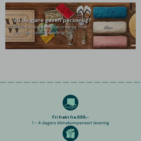
Vil du gjøre gaven personlig?
Graver glass, trykk t-skjorter og mye
mer. Gjør gaven personlig her!
Fri frakt fra 699,-
1 - 4 dagers klimakompensert levering