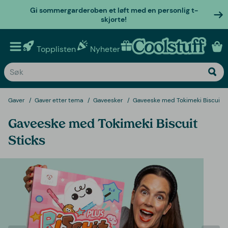
Gi sommergarderoben et løft med en personlig t-
skjorte!
Topplisten
Nyheter
Personlige gaver
Gaver
Gaver etter tema
Gaveesker
Gaveeske med Tokimeki Biscuit S
Gaveeske med Tokimeki Biscuit
Sticks