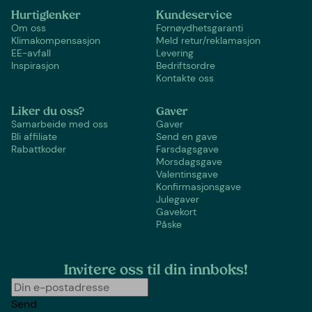
Hurtiglenker
Kundeservice
Om oss
Fornøydhetsgaranti
Klimakompensasjon
Meld retur/reklamasjon
EE-avfall
Levering
Inspirasjon
Bedriftsordre
Kontakte oss
Liker du oss?
Gaver
Samarbeide med oss
Gaver
Bli affiliate
Send en gave
Rabattkoder
Farsdagsgave
Morsdagsgave
Valentinsgave
Konfirmasjonsgave
Julegaver
Gavekort
Påske
Invitere oss til din innboks!
Send