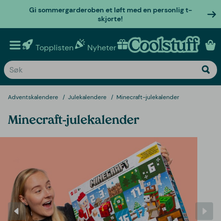
Gi sommergarderoben et løft med en personlig t-
skjorte!
Topplisten
Nyheter
Personlige gaver
Adventskalendere
Julekalendere
Minecraft-julekalender
Minecraft-julekalender