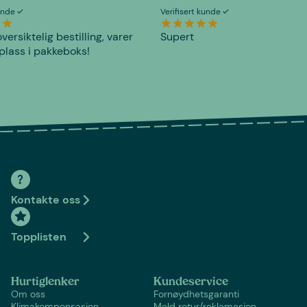
kunde
Verifisert kunde
versiktelig bestilling, varer
Supert
plass i pakkeboks!
Kontakte oss
Topplisten
Hurtiglenker
Kundeservice
Om oss
Fornøydhetsgaranti
Klimakompensasjon
Meld retur/reklamasjon