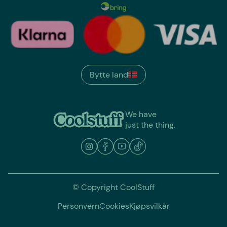
Bytte land
We have
just the thing.
© Copyright CoolStuff
Personvern
Cookies
Kjøpsvilkår