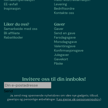
EE-avfall
Levering
Inspirasjon
Bedriftsordre
Kontakte oss
Liker du oss?
Gaver
Samarbeide med oss
Gaver
Bli affiliate
Send en gave
Rabattkoder
Farsdagsgave
Morsdagsgave
Valentinsgave
Konfirmasjonsgave
Julegaver
Gavekort
Påske
Invitere oss til din innboks!
Send
Ja, send meg spennende nyhetsbrev om våre nye gadgets, tilbud,
gavetips og personlige anbefalinger.
(Les gjerne vår personvernpolicy)