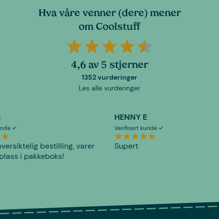
Hva våre venner (dere) mener
om Coolstuff
4,6 av 5 stjerner
1352 vurderinger
Les alle vurderinger
S
HENNY E
kunde
Verifisert kunde
versiktelig bestilling, varer
Supert
plass i pakkeboks!