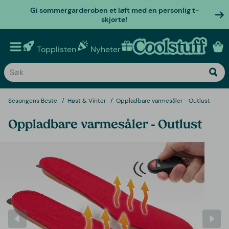
Gi sommergarderoben et løft med en personlig t-
skjorte!
Topplisten
Nyheter
Personlige gaver
Sesongens Beste
Høst & Vinter
Oppladbare varmesåler - Outlust
Oppladbare varmesåler - Outlust