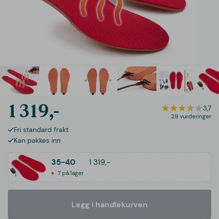
1 319,-
3,7
29 vurderinger
Fri standard frakt
Kan pakkes inn
35-40
1 319,-
7 på lager
Legg i handlekurven