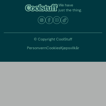
We have
just the thing.
© Copyright CoolStuff
Personvern
Cookies
Kjøpsvilkår