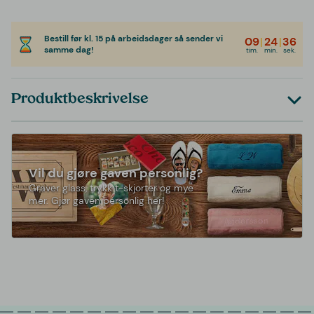
Bestill før kl. 15 på arbeidsdager så sender vi
09
|
24
|
36
samme dag!
tim.
min.
sek.
Produktbeskrivelse
Vil du gjøre gaven personlig?
Graver glass, trykk t-skjorter og mye
mer. Gjør gaven personlig her!