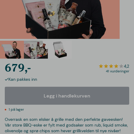
679,-
4,2
41 vurderinger
Kan pakkes inn
Legg i handlekurven
1 på lager
Overrask en som elsker å grille med den perfekte gaveesken!
Vår store BBQ-eske er fylt med godsaker som rub, liquid smoke,
olivenolje og sprø chips som hever grillkvelden til nye nivåer!