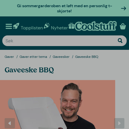
Gi sommergarderoben et løft med en personlig t-
skjorte!
Topplisten
Nyheter
Personlige gaver
Gaver
Gaver etter tema
Gaveesker
Gaveeske BBQ
Gaveeske BBQ