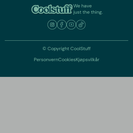
We have
just the thing.
© Copyright CoolStuff
Personvern
Cookies
Kjøpsvilkår