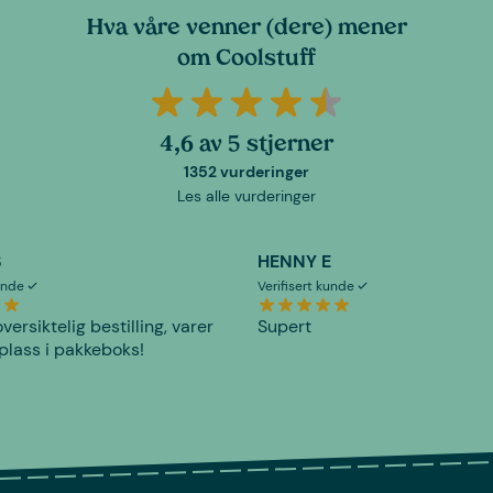
Hva våre venner (dere) mener
om Coolstuff
4,6 av 5 stjerner
1352 vurderinger
Les alle vurderinger
S
HENNY E
kunde
Verifisert kunde
versiktelig bestilling, varer
Supert
plass i pakkeboks!