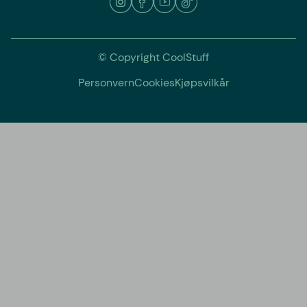
© Copyright CoolStuff
Personvern
Cookies
Kjøpsvilkår