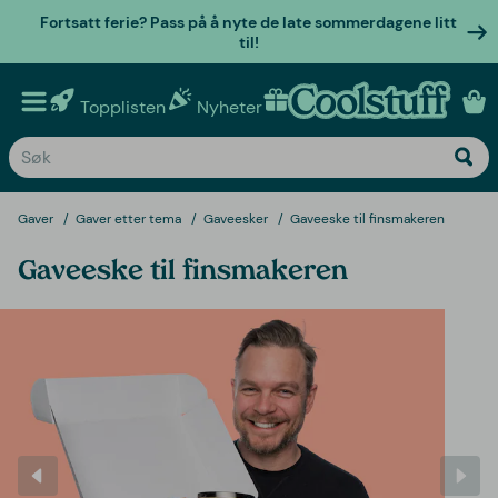
Fortsatt ferie? Pass på å nyte de late sommerdagene litt
til!
Topplisten
Nyheter
Personlige gaver
Gaver
Gaver etter tema
Gaveesker
Gaveeske til finsmakeren
Gaveeske til finsmakeren