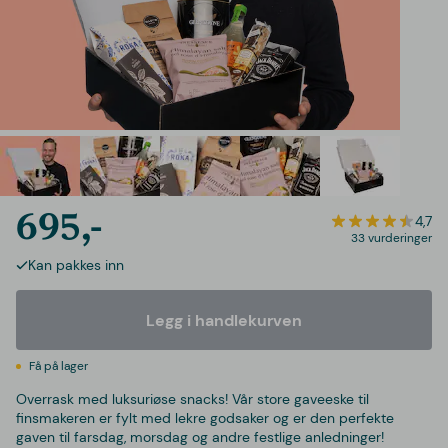
695,-
4,7
33 vurderinger
Kan pakkes inn
Legg i handlekurven
Få på lager
Overrask med luksuriøse snacks! Vår store gaveeske til
finsmakeren er fylt med lekre godsaker og er den perfekte
gaven til farsdag, morsdag og andre festlige anledninger!