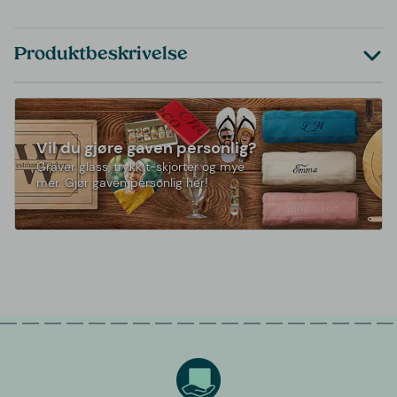
Produktbeskrivelse
Vil du gjøre gaven personlig?
Graver glass, trykk t-skjorter og mye
mer. Gjør gaven personlig her!