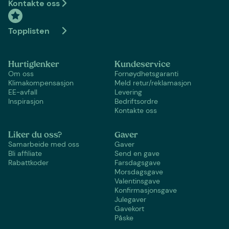
Kontakte oss
Topplisten
Hurtiglenker
Kundeservice
Om oss
Fornøydhetsgaranti
Klimakompensasjon
Meld retur/reklamasjon
EE-avfall
Levering
Inspirasjon
Bedriftsordre
Kontakte oss
Liker du oss?
Gaver
Samarbeide med oss
Gaver
Bli affiliate
Send en gave
Rabattkoder
Farsdagsgave
Morsdagsgave
Valentinsgave
Konfirmasjonsgave
Julegaver
Gavekort
Påske