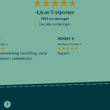
4,6 av 5 stjerner
1352 vurderinger
Les alle vurderinger
S
HENNY E
kunde
Verifisert kunde
versiktelig bestilling, varer
Supert
plass i pakkeboks!