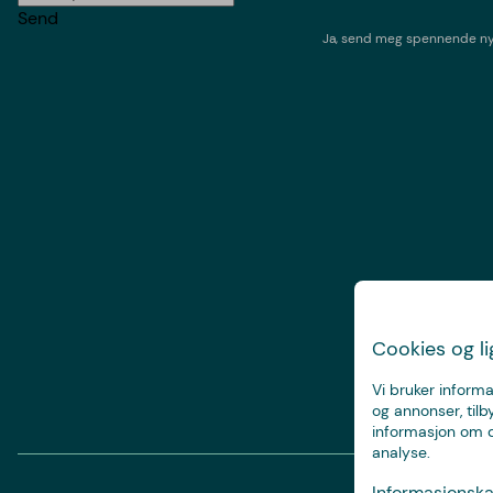
Send
Ja, send meg spennende nyh
Cookies og l
Vi bruker informa
og annonser, tilb
informasjon om d
analyse.
Informasjonskap