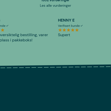
Les alle vurderinger
S
HENNY E
kunde
Verifisert kunde
versiktelig bestilling, varer
Supert
plass i pakkeboks!