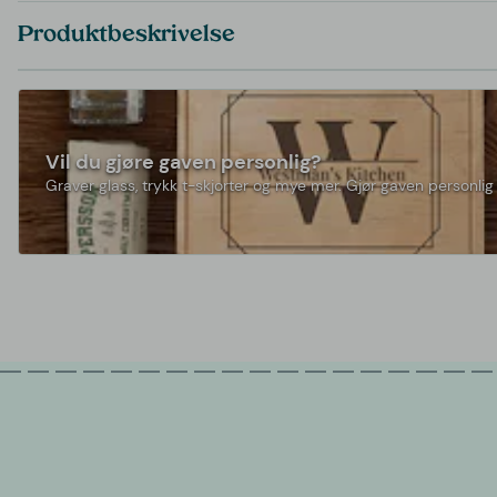
Produktbeskrivelse
Vil du gjøre gaven personlig?
Graver glass, trykk t-skjorter og mye mer. Gjør gaven personlig 