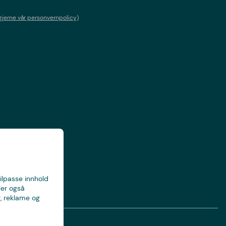
gjerne vår personvernpolicy)
tilpasse innhold
ler også
, reklame og