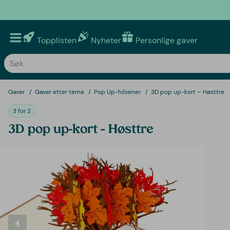
Topplisten
Nyheter
Personlige gaver
Gaver
Gaver etter tema
Pop Up-hilsener
3D pop up-kort – Høsttre
3 for 2
3D pop up-kort – Høsttre