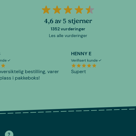
4,6 av 5 stjerner
1352 vurderinger
Les alle vurderinger
S
HENNY E
kunde
Verifisert kunde
versiktelig bestilling, varer
Supert
plass i pakkeboks!