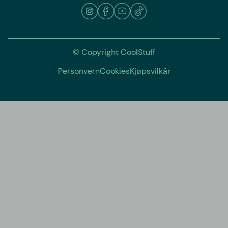
© Copyright CoolStuff
Personvern
Cookies
Kjøpsvilkår