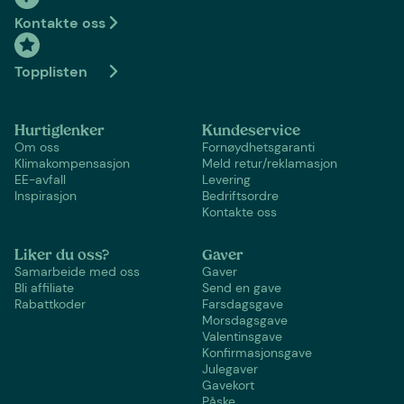
Kontakte oss
Topplisten
Hurtiglenker
Kundeservice
Om oss
Fornøydhetsgaranti
Klimakompensasjon
Meld retur/reklamasjon
EE-avfall
Levering
Inspirasjon
Bedriftsordre
Kontakte oss
Liker du oss?
Gaver
Samarbeide med oss
Gaver
Bli affiliate
Send en gave
Rabattkoder
Farsdagsgave
Morsdagsgave
Valentinsgave
Konfirmasjonsgave
Julegaver
Gavekort
Påske