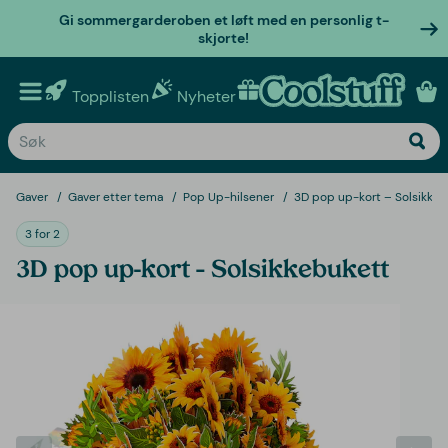
Gi sommergarderoben et løft med en personlig t-
skjorte!
Topplisten
Nyheter
Personlige gaver
Gaver
Gaver etter tema
Pop Up-hilsener
3D pop up-kort – Solsikke
3 for 2
3D pop up-kort – Solsikkebukett