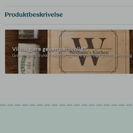
Produktbeskrivelse
Vil du gjøre gaven personlig?
Graver glass, trykk t-skjorter og mye mer. Gjør gaven personlig 