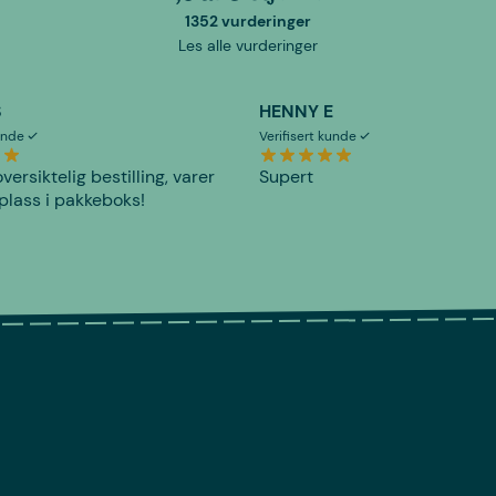
1352 vurderinger
Les alle vurderinger
S
HENNY E
kunde
Verifisert kunde
versiktelig bestilling, varer
Supert
plass i pakkeboks!