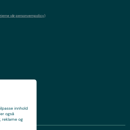
gjerne vår personvernpolicy)
tilpasse innhold
ler også
, reklame og