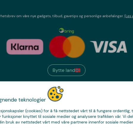
etsbrev om våre nye gadgets, tilbud, gavetips og personlige anbefalinger.
(Les 
Bytte land
We have
ignende teknologier
just the thing.
sjonskapsler (cookies) for å få nettstedet vårt til å fungere ordentlig, 
y funksjoner knyttet til sosiale medier og analysere trafikken vår. Vi de
in bruk av nettstedet vårt med våre partnere innenfor sosiale medier