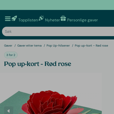
Topplisten
Nyheter
Personlige gaver
Gaver
Gaver etter tema
Pop Up-hilsener
Pop up-kort – Rød rose
3 for 2
Pop up-kort – Rød rose