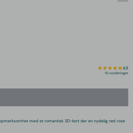
4,9
10 vurderinger
din oppmerksomhet med et romantisk 3D-kort der en nydelig rød rose