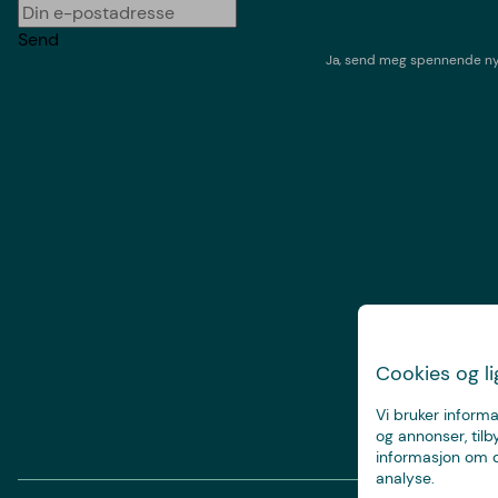
Send
Ja, send meg spennende nyh
Cookies og l
Vi bruker informa
og annonser, tilb
informasjon om d
analyse.