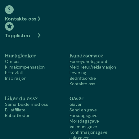
Kontakte oss
Topplisten
Hurtiglenker
Kundeservice
Om oss
Fornøydhetsgaranti
Klimakompensasjon
Meld retur/reklamasjon
EE-avfall
Levering
Inspirasjon
Bedriftsordre
Kontakte oss
Liker du oss?
Gaver
Samarbeide med oss
Gaver
Bli affiliate
Send en gave
Rabattkoder
Farsdagsgave
Morsdagsgave
Valentinsgave
Konfirmasjonsgave
Julegaver