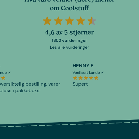
Hva våre venner (dere) mener
om Coolstuff
4,6 av 5 stjerner
1352 vurderinger
Les alle vurderinger
S
HENNY E
kunde
Verifisert kunde
versiktelig bestilling, varer
Supert
plass i pakkeboks!