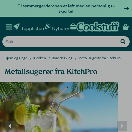
Gi sommergarderoben et løft med en personlig t-
skjorte!
Topplisten
Nyheter
Personlige gaver
Hjem og Hage
Kjøkken
Borddekking
Metallsugerør fra KitchPro
Metallsugerør fra KitchPro