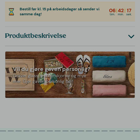
Bestill før kl. 15 på arbeidsdager så sender vi
06
|
42
|
17
samme dag!
tim.
min.
sek.
Produktbeskrivelse
Vil du gjøre gaven personlig?
Graver glass, trykk t-skjorter og mye
mer. Gjør gaven personlig her!