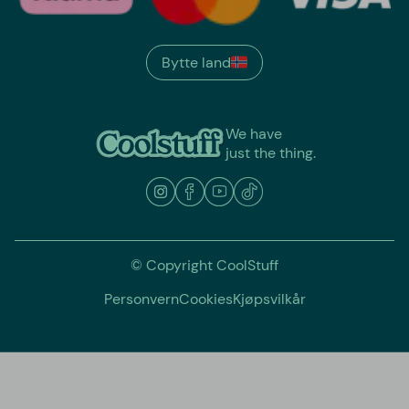
Bytte land
We have
just the thing.
© Copyright CoolStuff
Personvern
Cookies
Kjøpsvilkår