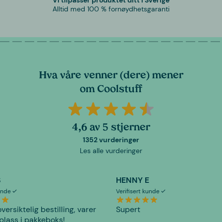
Alltid med 100 % fornøydhetsgaranti
Hva våre venner (dere) mener
om Coolstuff
4,6 av 5 stjerner
1352 vurderinger
Les alle vurderinger
S
HENNY E
kunde
Verifisert kunde
versiktelig bestilling, varer
Supert
plass i pakkeboks!