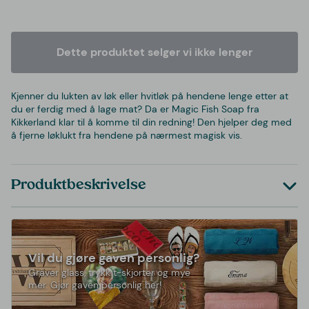
Dette produktet selger vi ikke lenger
Kjenner du lukten av løk eller hvitløk på hendene lenge etter at
du er ferdig med å lage mat? Da er Magic Fish Soap fra
Kikkerland klar til å komme til din redning! Den hjelper deg med
å fjerne løklukt fra hendene på nærmest magisk vis.
Produktbeskrivelse
Vil du gjøre gaven personlig?
Graver glass, trykk t-skjorter og mye
mer. Gjør gaven personlig her!