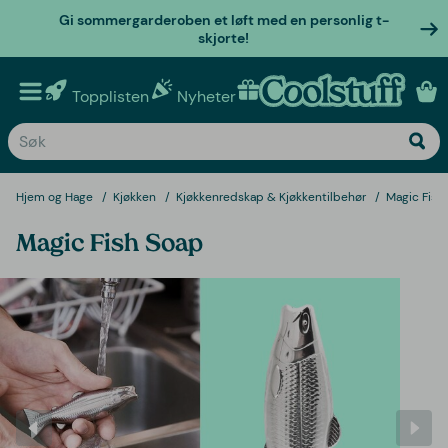
Gi sommergarderoben et løft med en personlig t-
skjorte!
Topplisten
Nyheter
Personlige gaver
Hjem og Hage
Kjøkken
Kjøkkenredskap & Kjøkkentilbehør
Magic Fish
Magic Fish Soap