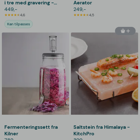
i tre med gravering -
Aerator
pizza
449,-
249,-
4,6
4,5
Kan tilpasses
Fermenteringssett fra
Saltstein fra Himalaya -
Kilner
KitchPro