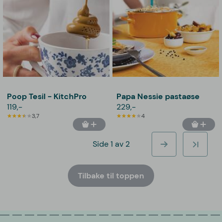
Poop Tesil - KitchPro
Papa Nessie pastaøse
119,-
229,-
3,7
4
Side 1 av 2
Tilbake til toppen