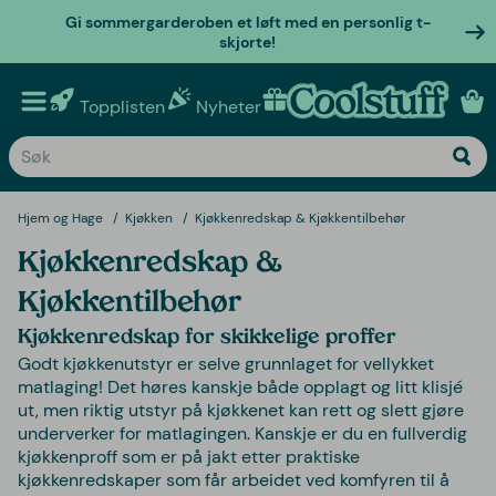
Gi sommergarderoben et løft med en personlig t-
skjorte!
Topplisten
Nyheter
Personlige gaver
Hjem og Hage
Kjøkken
Kjøkkenredskap & Kjøkkentilbehør
Kjøkkenredskap &
Kjøkkentilbehør
Kjøkkenredskap for skikkelige proffer
Godt kjøkkenutstyr er selve grunnlaget for vellykket
matlaging! Det høres kanskje både opplagt og litt klisjé
ut, men riktig utstyr på kjøkkenet kan rett og slett gjøre
underverker for matlagingen. Kanskje er du en fullverdig
kjøkkenproff som er på jakt etter praktiske
kjøkkenredskaper som får arbeidet ved komfyren til å