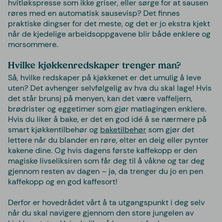
hvitløkspresse som ikke griser, eller sørge for at sausen
røres med en automatisk sausevisp? Det finnes
praktiske dingser for det meste, og det er jo ekstra kjekt
når de kjedelige arbeidsoppgavene blir både enklere og
morsommere.
Hvilke kjøkkenredskaper trenger man?
Så, hvilke redskaper på kjøkkenet er det umulig å leve
uten? Det avhenger selvfølgelig av hva du skal lage! Hvis
det står brunsj på menyen, kan det være vaffeljern,
brødrister og eggetimer som gjør matlagingen enklere.
Hvis du liker å bake, er det en god idé å se nærmere på
smart kjøkkentilbehør og
baketilbehør
som gjør det
lettere når du blander en røre, elter en deig eller pynter
kakene dine. Og hvis dagens første kaffekopp er den
magiske livseliksiren som får deg til å våkne og tar deg
gjennom resten av dagen – ja, da trenger du jo en pen
kaffekopp og en god kaffesort!
Derfor er hovedrådet vårt å ta utgangspunkt i deg selv
når du skal navigere gjennom den store jungelen av