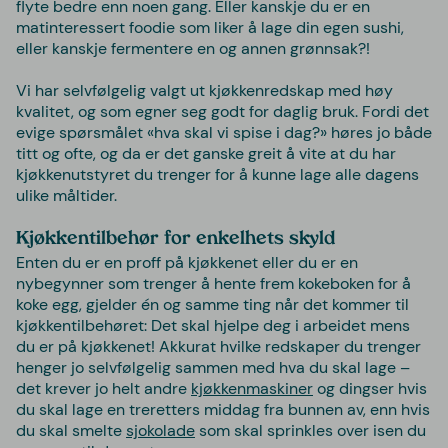
flyte bedre enn noen gang. Eller kanskje du er en
matinteressert foodie som liker å lage din egen sushi,
eller kanskje fermentere en og annen grønnsak?!
Vi har selvfølgelig valgt ut kjøkkenredskap med høy
kvalitet, og som egner seg godt for daglig bruk. Fordi det
evige spørsmålet «hva skal vi spise i dag?» høres jo både
titt og ofte, og da er det ganske greit å vite at du har
kjøkkenutstyret du trenger for å kunne lage alle dagens
ulike måltider.
Kjøkkentilbehør for enkelhets skyld
Enten du er en proff på kjøkkenet eller du er en
nybegynner som trenger å hente frem kokeboken for å
koke egg, gjelder én og samme ting når det kommer til
kjøkkentilbehøret: Det skal hjelpe deg i arbeidet mens
du er på kjøkkenet! Akkurat hvilke redskaper du trenger
henger jo selvfølgelig sammen med hva du skal lage –
det krever jo helt andre
kjøkkenmaskiner
og dingser hvis
du skal lage en treretters middag fra bunnen av, enn hvis
du skal smelte
sjokolade
som skal sprinkles over isen du