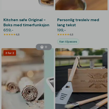
Kitchen safe Original -
Personlig tresleiv med
Boks med timerfunksjon
lang tekst
659,-
199,-
4,8
4,8
Kan tilpasses
3 for 2