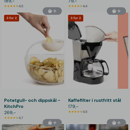
189,-
79,-
4,5
4,4
3 for 2
3 for 2
Potetgull- och dippskål -
Kaffefilter i rustfritt stål
KitchPro
179,-
269,-
4,5
4,7