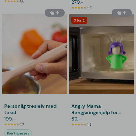
4,6
279,-
4,4
3 for 2
Personlig tresleiv med
Angry Mama
tekst
Rengjøringshjelp for
199,-
Mikrobølgeovn
89,-
4,7
4,3
Kan tilpasses