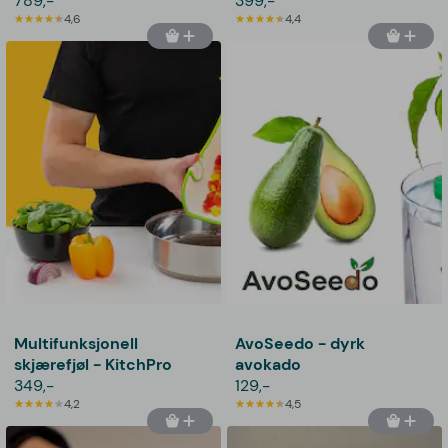
789,-
399,-
4,6
4,4
Multifunksjonell
AvoSeedo - dyrk
skjærefjøl - KitchPro
avokado
349,-
129,-
4,2
4,5