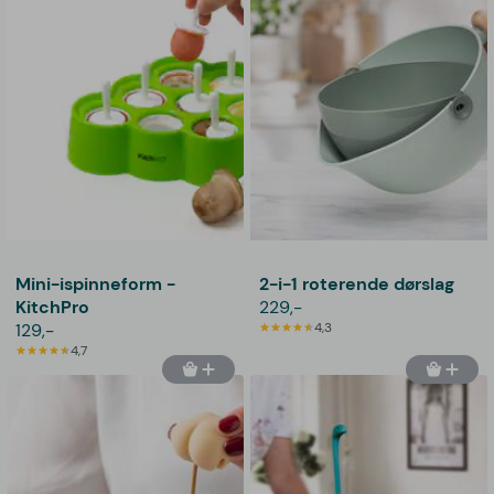
Mini-ispinneform -
2-i-1 roterende dørslag
KitchPro
229,-
129,-
4,3
4,7