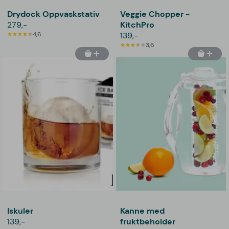
Drydock Oppvaskstativ
Veggie Chopper -
279,-
KitchPro
4,6
139,-
3,6
Iskuler
Kanne med
139,-
fruktbeholder