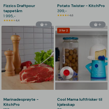
Fizzics Draftpour
Potato Twister - KitchPro
tappetårn
399,-
1 995,-
4,6
4,4
3 for 2
Marinadesprøyte -
Cool Mama luftfrisker til
KitchPro
kjøleskap