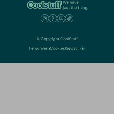
We have
just the thing.
© Copyright CoolStuff
Personvern
Cookies
Kjøpsvilkår