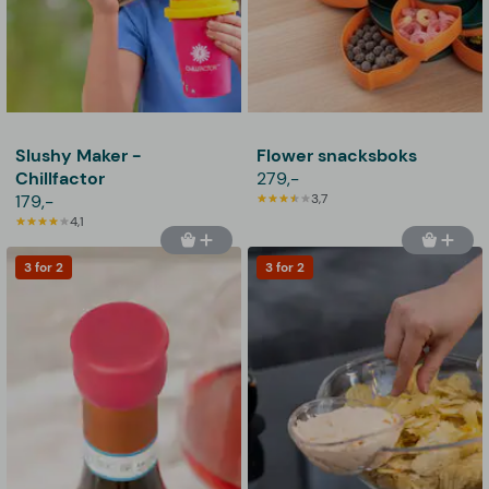
Slushy Maker -
Flower snacksboks
Chillfactor
279,-
179,-
3,7
4,1
3 for 2
3 for 2