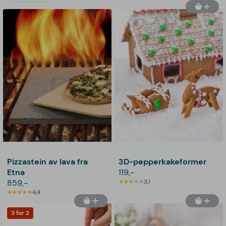
Pizzastein av lava fra
3D-pepperkakeformer
Etna
119,-
859,-
3,1
4,4
3 for 2