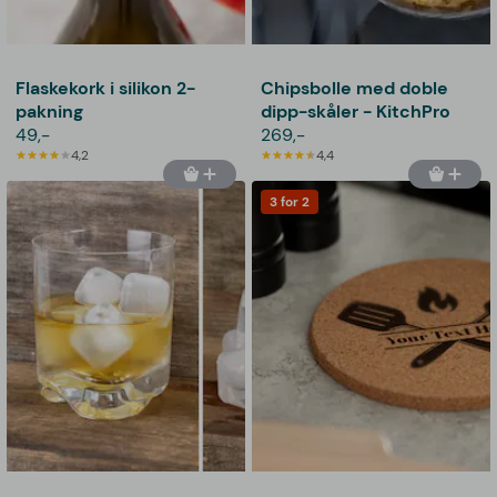
Flaskekork i silikon 2-
Chipsbolle med doble
pakning
dipp-skåler - KitchPro
49,-
269,-
4,2
4,4
3 for 2