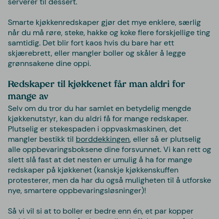
serverer til dessert.
Smarte kjøkkenredskaper gjør det mye enklere, særlig
når du må røre, steke, hakke og koke flere forskjellige ting
samtidig. Det blir fort kaos hvis du bare har ett
skjærebrett, eller mangler boller og skåler å legge
grønnsakene dine oppi.
Redskaper til kjøkkenet får man aldri for
mange av
Selv om du tror du har samlet en betydelig mengde
kjøkkenutstyr, kan du aldri få for mange redskaper.
Plutselig er stekespaden i oppvaskmaskinen, det
mangler bestikk til
borddekkingen
, eller så er plutselig
alle oppbevaringsboksene dine forsvunnet. Vi kan rett og
slett slå fast at det nesten er umulig å ha for mange
redskaper på kjøkkenet (kanskje kjøkkenskuffen
protesterer, men da har du også muligheten til å utforske
nye, smartere oppbevaringsløsninger)!
Så vi vil si at to boller er bedre enn én, et par kopper