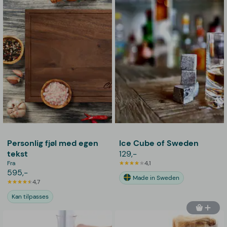
Personlig fjøl med egen
Ice Cube of Sweden
tekst
129,-
Fra
4,1
595,-
Made in Sweden
4,7
Kan tilpasses