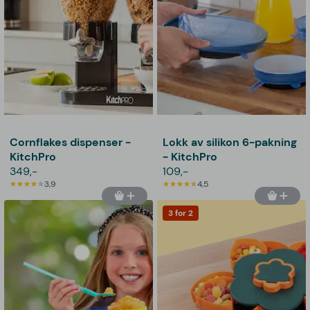
Cornflakes dispenser -
Lokk av silikon 6-pakning
KitchPro
- KitchPro
349,-
109,-
3,9
4,5
3 for 2