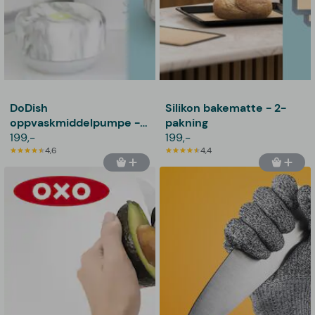
DoDish
Silikon bakematte - 2-
oppvaskmiddelpumpe -
pakning
Bosign
199,-
199,-
4,6
4,4