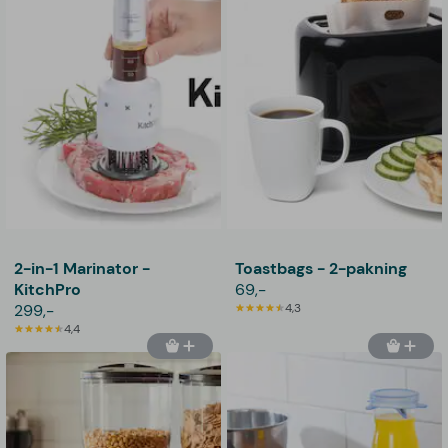
2-in-1 Marinator -
Toastbags - 2-pakning
KitchPro
69,-
299,-
4,3
4,4