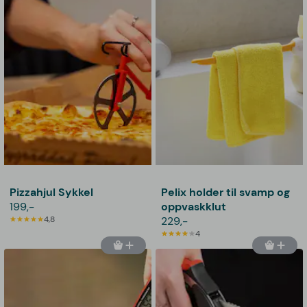
Pizzahjul Sykkel
Pelix holder til svamp og
199,-
oppvaskklut
4,8
229,-
4