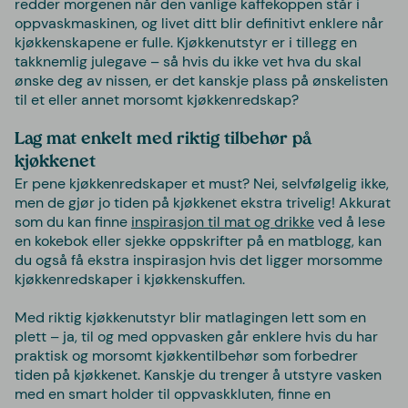
redder morgenen når den vanlige kaffekoppen står i
oppvaskmaskinen, og livet ditt blir definitivt enklere når
kjøkkenskapene er fulle. Kjøkkenutstyr er i tillegg en
takknemlig julegave – så hvis du ikke vet hva du skal
ønske deg av nissen, er det kanskje plass på ønskelisten
til et eller annet morsomt kjøkkenredskap?
Lag mat enkelt med riktig tilbehør på
kjøkkenet
Er pene kjøkkenredskaper et must? Nei, selvfølgelig ikke,
men de gjør jo tiden på kjøkkenet ekstra trivelig! Akkurat
som du kan finne
inspirasjon til mat og drikke
ved å lese
en kokebok eller sjekke oppskrifter på en matblogg, kan
du også få ekstra inspirasjon hvis det ligger morsomme
kjøkkenredskaper i kjøkkenskuffen.
Med riktig kjøkkenutstyr blir matlagingen lett som en
plett – ja, til og med oppvasken går enklere hvis du har
praktisk og morsomt kjøkkentilbehør som forbedrer
tiden på kjøkkenet. Kanskje du trenger å utstyre vasken
med en smart holder til oppvaskkluten, finne en