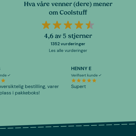
Hva våre venner (dere) mener
om Coolstuff
4,6 av 5 stjerner
1352 vurderinger
Les alle vurderinger
S
HENNY E
kunde
Verifisert kunde
versiktelig bestilling, varer
Supert
plass i pakkeboks!