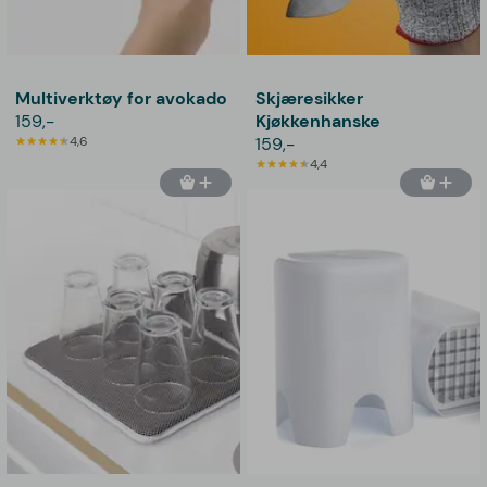
Multiverktøy for avokado
Skjæresikker
159,-
Kjøkkenhanske
4,6
159,-
4,4