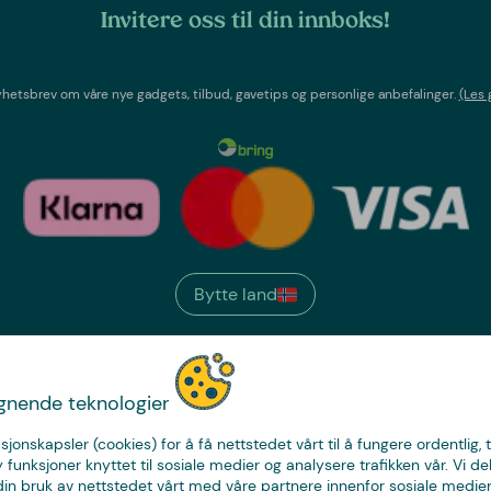
Invitere oss til din innboks!
etsbrev om våre nye gadgets, tilbud, gavetips og personlige anbefalinger.
(Les 
Bytte land
We have
ignende teknologier
just the thing.
sjonskapsler (cookies) for å få nettstedet vårt til å fungere ordentlig, 
y funksjoner knyttet til sosiale medier og analysere trafikken vår. Vi de
in bruk av nettstedet vårt med våre partnere innenfor sosiale medier