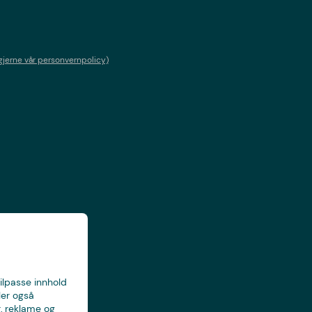
gjerne vår personvernpolicy)
tilpasse innhold
ler også
, reklame og