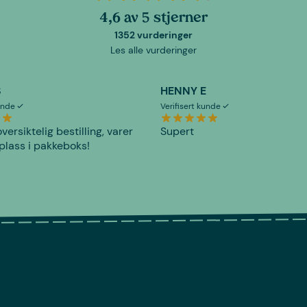
4,6 av 5 stjerner
1352 vurderinger
Les alle vurderinger
S
HENNY E
kunde
Verifisert kunde
versiktelig bestilling, varer
Supert
plass i pakkeboks!