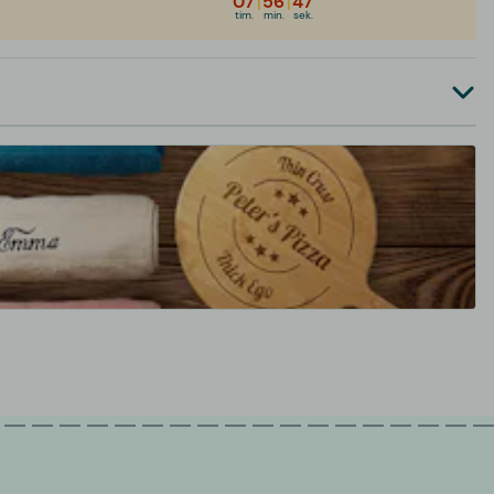
07
|
56
|
47
tim.
min.
sek.