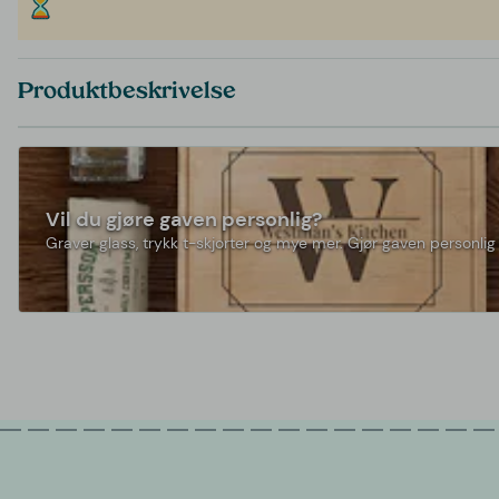
Produktbeskrivelse
Vil du gjøre gaven personlig?
Graver glass, trykk t-skjorter og mye mer. Gjør gaven personlig 