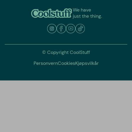
We have
just the thing.
© Copyright CoolStuff
Personvern
Cookies
Kjøpsvilkår