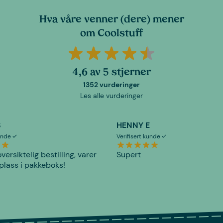
Hva våre venner (dere) mener
om Coolstuff
4,6 av 5 stjerner
1352 vurderinger
Les alle vurderinger
S
HENNY E
kunde
Verifisert kunde
versiktelig bestilling, varer
Supert
plass i pakkeboks!