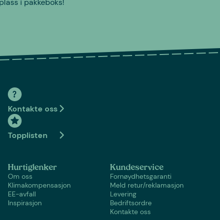
plass i pakkeboks!
Kontakte oss
Topplisten
Hurtiglenker
Kundeservice
Om oss
Fornøydhetsgaranti
Klimakompensasjon
Meld retur/reklamasjon
EE-avfall
Levering
Inspirasjon
Bedriftsordre
Kontakte oss