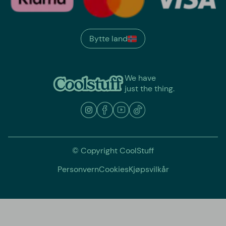
Bytte land
We have
just the thing.
© Copyright CoolStuff
Personvern
Cookies
Kjøpsvilkår