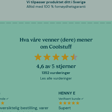
Vi tilpasser produktet ditt i Sverige
Alltid med 100 % fornøydhetsgaranti
Hva våre venner (dere) mener
om Coolstuff
4,6 av 5 stjerner
1352 vurderinger
Les alle vurderinger
S
HENNY E
kunde
Verifisert kunde
versiktelig bestilling, varer
Supert