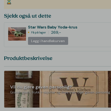
Sjekk også ut dette
Star Wars Baby Yoda-krus
269,-
Få på lager
Legg i handlekurven
Produktbeskrivelse
Vil du gjøre gaven personlig?
Graver glass, trykk t-skjorter og mye mer. Gjør gaven personlig 