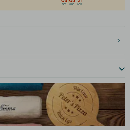
03
|
05
|
21
tim.
min.
sek.
>