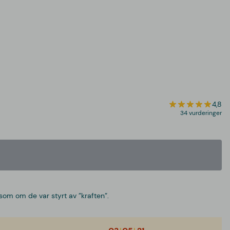
4,8
34 vurderinger
om om de var styrt av ”kraften”.