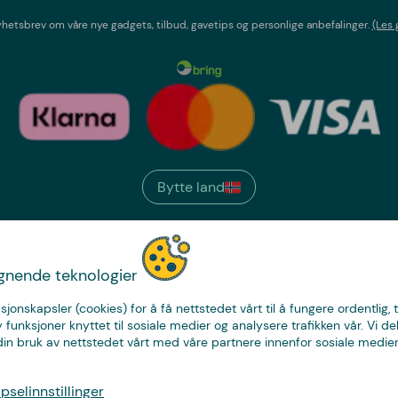
etsbrev om våre nye gadgets, tilbud, gavetips og personlige anbefalinger.
(Les 
Bytte land
We have
ignende teknologier
just the thing.
sjonskapsler (cookies) for å få nettstedet vårt til å fungere ordentlig, 
y funksjoner knyttet til sosiale medier og analysere trafikken vår. Vi de
in bruk av nettstedet vårt med våre partnere innenfor sosiale medier
© Copyright CoolStuff
selinnstillinger