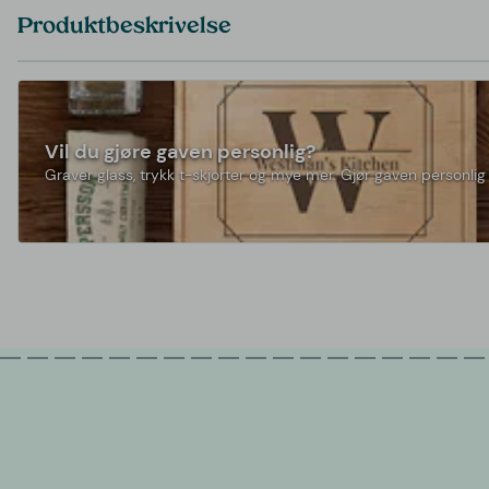
Produktbeskrivelse
Vil du gjøre gaven personlig?
Graver glass, trykk t-skjorter og mye mer. Gjør gaven personlig 