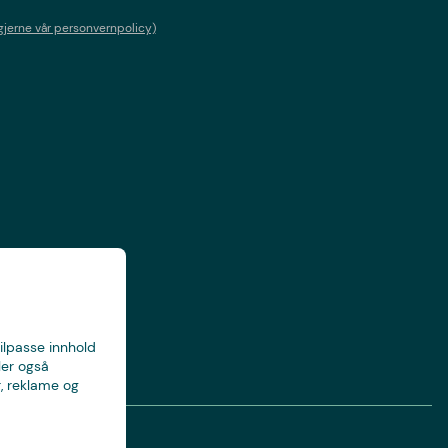
gjerne vår personvernpolicy)
tilpasse innhold
ler også
, reklame og