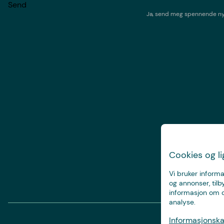
Send
Ja, send meg spennende nyh
Cookies og l
Vi bruker informa
og annonser, tilb
informasjon om d
analyse.
Informasjonskap