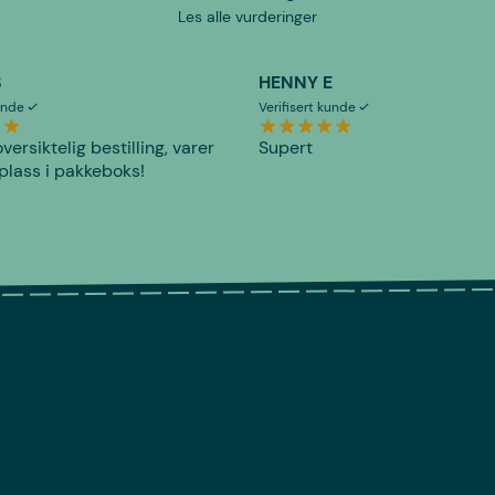
Les alle vurderinger
S
HENNY E
kunde
Verifisert kunde
versiktelig bestilling, varer
Supert
plass i pakkeboks!